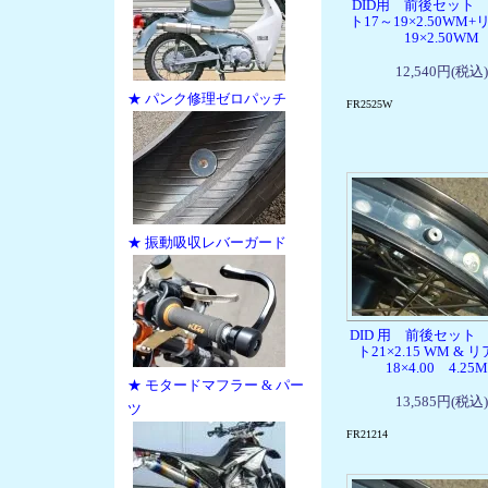
DID用 前後セット
ト17～19×2.50WM+
19×2.50WM
12,540円(税込)
★ パンク修理ゼロパッチ
FR2525W
★ 振動吸収レバーガード
DID 用 前後セット
ト21×2.15 WM & 
18×4.00 4.25
★ モタードマフラー & パー
13,585円(税込)
ツ
FR21214