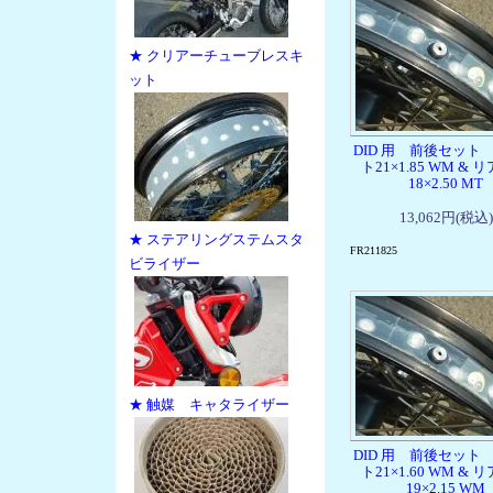
★ クリアーチューブレスキ
ット
DID 用 前後セット
ト21×1.85 WM & 
18×2.50 MT
13,062円(税込)
★ ステアリングステムスタ
FR211825
ビライザー
★ 触媒 キャタライザー
DID 用 前後セット
ト21×1.60 WM & 
19×2.15 WM