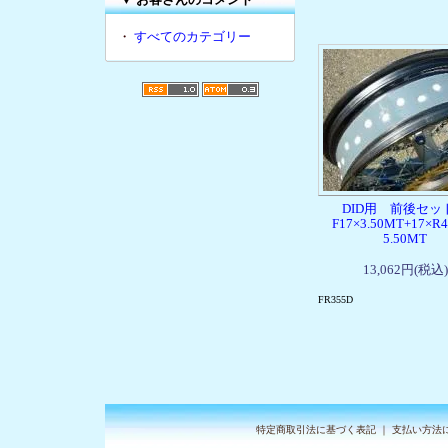
・
すべてのカテゴリー
DID用 前後セ
F17×3.50MT+17×R
5.50MT
13,062円(税込)
FR355D
特定商取引法に基づく表記
｜
支払い方法