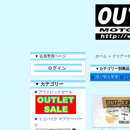
▼ 会員専用ページ
ホーム
＞
クリアー
▼カテゴリー別商品
[並び順を変更]
・おす
▼
カテゴリー
★ アウトレットセール
★ ミニバイク マフラー/パー
ツ