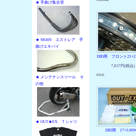
★ 手曲げ集合管
★ SR400 エストレア 手
曲げエキパイ
DID用 フロント21×2.
7,837円(税込)
F2121
★ メンテナンスツール そ
の他
★ OUT★EX Ｔシャツ
DID用 17×3.00