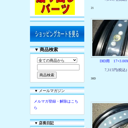
21
▼
商品検索
DID用 17×3.00
7,315円(税込)
30D
▼ メールマガジン
メルマガ登録・解除はこち
ら
▼
店長日記