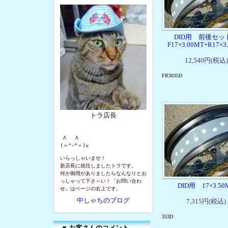
DID用 前後セ
F17×3.00MT+R17×3
12,540円(税込)
FR3035D
トラ店長
 Λ   Λ

(＝^-^＝)v
いらっしゃいませ！
新店長に就任しましたトラです。
何か御用がありましたらなんなりとお
っしゃって下さ～い！「お問い合わ
DID用 17×3.50
せ」はページの右上です。
中しゃちのブログ
7,315円(税込)
353D
▼
お客さんのコメント