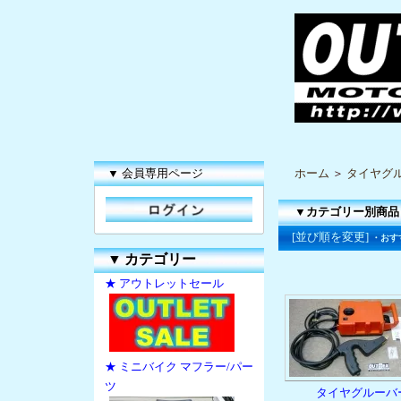
▼ 会員専用ページ
ホーム
＞
タイヤグ
▼カテゴリー別商品
[並び順を変更]
・おす
▼
カテゴリー
★ アウトレットセール
★ ミニバイク マフラー/パー
ツ
タイヤグルーバ