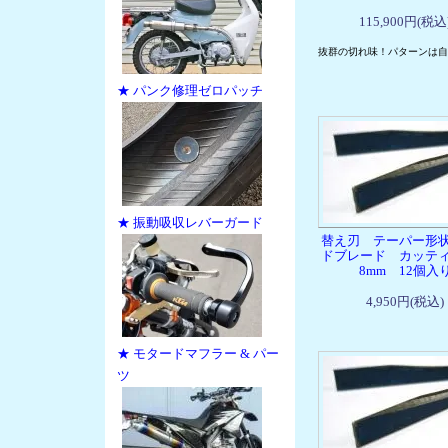
115,900円(税込
抜群の切れ味！パターンは自
★ パンク修理ゼロパッチ
★ 振動吸収レバーガード
替え刃 テーパー形
ドブレード カッテ
8mm 12個入
4,950円(税込)
★ モタードマフラー & パー
ツ