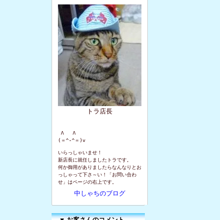
トラ店長
 Λ   Λ

(＝^-^＝)v
いらっしゃいませ！
新店長に就任しましたトラです。
何か御用がありましたらなんなりとお
っしゃって下さ～い！「お問い合わ
せ」はページの右上です。
中しゃちのブログ
▼
お客さんのコメント