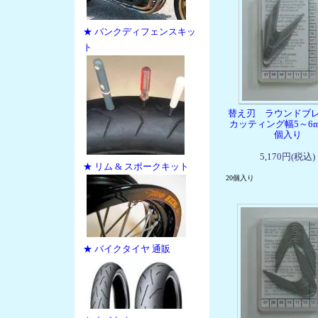
★ パンクディフェンスキッ
ト
替え刃 ラウンドブ
カッティング幅5～6m
個入り
5,170円(税込)
★ リム & スポークキット
20個入り
★ バイクタイヤ 通販