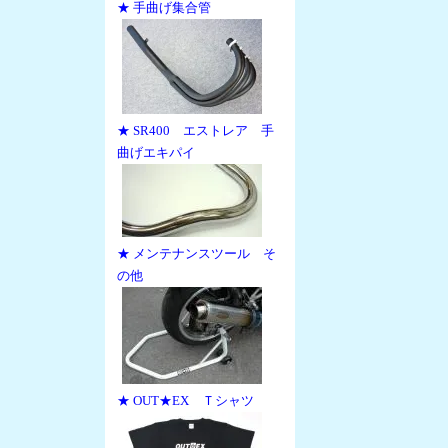
★ 手曲げ集合管
★ SR400 エストレア 手
曲げエキパイ
★ メンテナンスツール そ
の他
★ OUT★EX Ｔシャツ