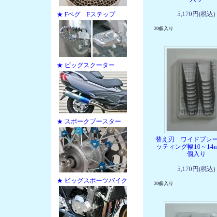
5,170円(税込)
★ Fペグ Fステップ
20個入り
★ ビッグスクーター
★ スポークブースター
替え刃 ワイドブレ
ッティング幅10～14m
個入り
5,170円(税込)
★ ビッグスポーツバイク
20個入り