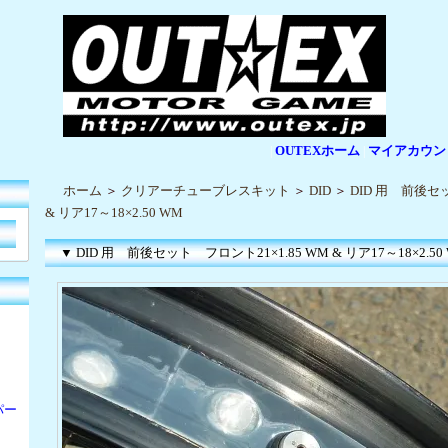
OUTEXホーム
マイアカウン
|
|
ホーム
＞
クリアーチューブレスキット
＞
DID
＞
DID 用 前後セッ
& リア17～18×2.50 WM
▼ DID 用 前後セット フロント21×1.85 WM & リア17～18×2.50
パー