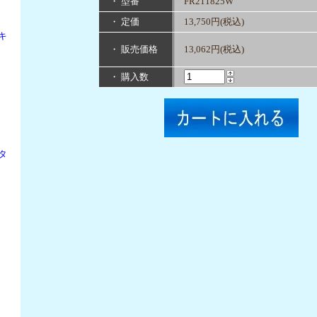
・ 型番
FR211825W
・ 定価
13,750円(税込)
キ
・ 販売価格
13,062円(税込)
・ 購入数
タ