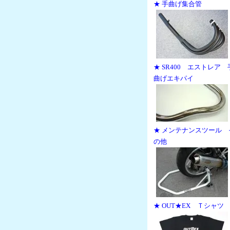
★ 手曲げ集合管
★ SR400 エストレア 
曲げエキパイ
★ メンテナンスツール 
の他
★ OUT★EX Ｔシャツ