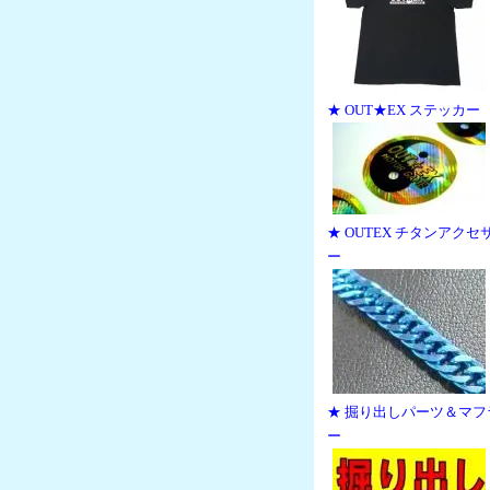
★ OUT★EX ステッカー
★ OUTEX チタンアクセ
ー
★ 掘り出しパーツ＆マフ
ー