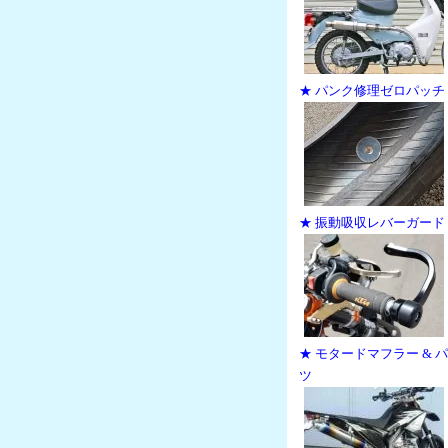
★ パンク修理ゼロパッチ
★ 振動吸収レバーガード
★ モタードマフラー & 
ツ