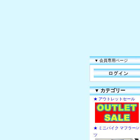
▼ 会員専用ページ
▼
カテゴリー
★ アウトレットセール
★ ミニバイク マフラー/
ツ