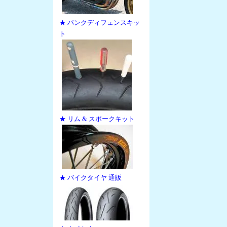
★ パンクディフェンスキッ
ト
★ リム & スポークキット
★ バイクタイヤ 通販