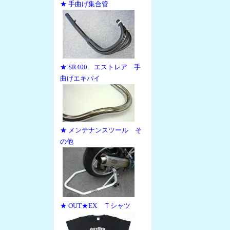
★ 手曲げ集合管
★ SR400 エストレア 手
曲げエキパイ
★ メンテナンスツール そ
の他
★ OUT★EX Ｔシャツ