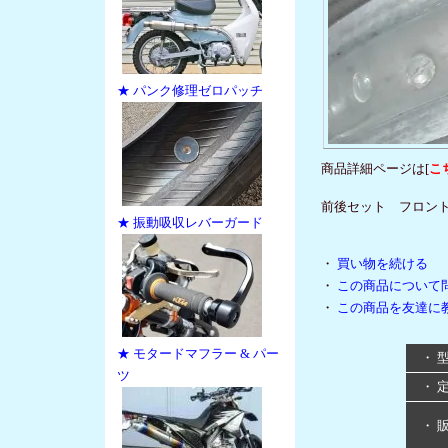
★ パンク修理ゼロパッチ
商品詳細ページは[
こ
前後セット フロント18～
★ 振動吸収レバーガード
・
買い物を続ける
・
この商品について
・
この商品を友達に
★ モタードマフラー & パー
・ 
ツ
・ 
・ 