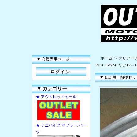
ホーム
＞
クリアー
▼ 会員専用ページ
19×1.85WM+リア17～1
▼ DID 用 前後セット
▼
カテゴリー
★ アウトレットセール
★ ミニバイク マフラー/パー
ツ