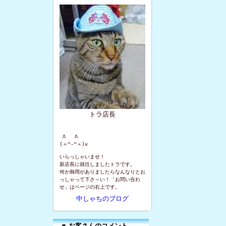
トラ店長
 Λ   Λ

(＝^-^＝)v
いらっしゃいませ！
新店長に就任しましたトラです。
何か御用がありましたらなんなりとお
っしゃって下さ～い！「お問い合わ
せ」はページの右上です。
中しゃちのブログ
▼
お客さんのコメント