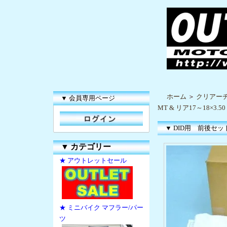
ホーム
＞
クリアー
▼ 会員専用ページ
MT & リア17～18×3.50
▼ DID用 前後セット 
▼
カテゴリー
★ アウトレットセール
★ ミニバイク マフラー/パー
ツ