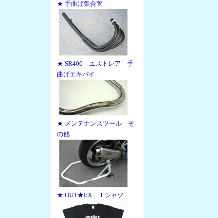
★ 手曲げ集合管
★ SR400 エストレア 手
曲げエキパイ
★ メンテナンスツール そ
の他
★ OUT★EX Ｔシャツ