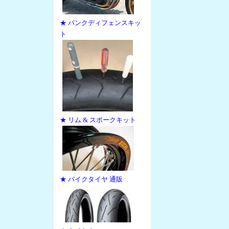
★ パンクディフェンスキッ
ト
★ リム & スポークキット
★ バイクタイヤ 通販