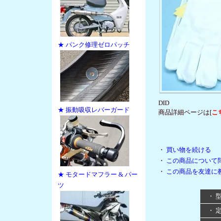
★ パンク修理ゼロパッチ
DID
★ 振動吸収レバーガード
商品詳細ページは[
こ
・
買い物を続ける
・
この商品について
・
この商品を友達に
★ モタードマフラー & パー
ツ
・ 
・ 