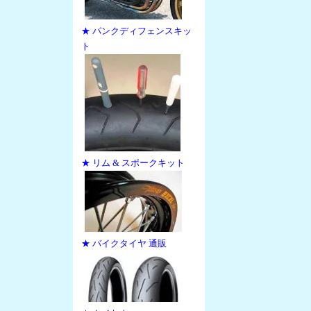
★ パンクディフェンスキッ
ト
★ リム & スポークキット
★ バイクタイヤ 通販