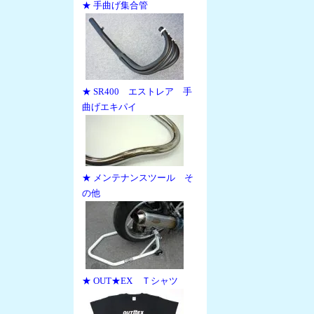
★ 手曲げ集合管
★ SR400 エストレア 手
曲げエキパイ
★ メンテナンスツール そ
の他
★ OUT★EX Ｔシャツ