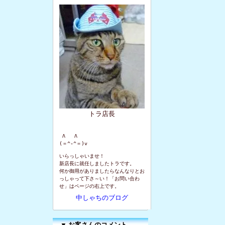
トラ店長
 Λ   Λ

(＝^-^＝)v
いらっしゃいませ！
新店長に就任しましたトラです。
何か御用がありましたらなんなりとお
っしゃって下さ～い！「お問い合わ
せ」はページの右上です。
中しゃちのブログ
▼
お客さんのコメント