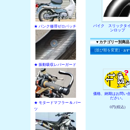
バイク スリックタ
★ パンク修理ゼロパッチ
ンロップ
▼カテゴリー別商品
[並び順を変更]
・おす
★ 振動吸収レバーガード
価格、納期はお問い
ださい。
★ モタードマフラー & パー
0円(税込)
ツ