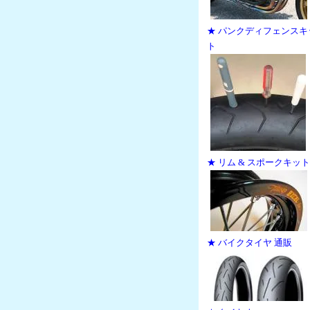
★ パンクディフェンスキ
ト
★ リム & スポークキット
★ バイクタイヤ 通販