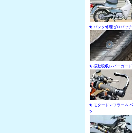
★ パンク修理ゼロパッチ
★ 振動吸収レバーガード
★ モタードマフラー & 
ツ