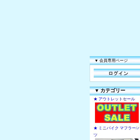
▼ 会員専用ページ
▼
カテゴリー
★ アウトレットセール
★ ミニバイク マフラー/
ツ