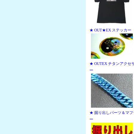
★ OUT★EX ステッカー
★ OUTEX チタンアクセ
ー
★ 掘り出しパーツ＆マフ
ー