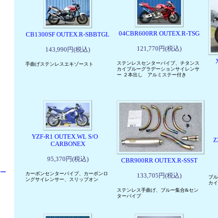
04CBR600RR OUTEX.R-TSG
CB1300SF OUTEX.R-SBBTGL
121,770円(税込)
143,990円(税込)
ステンレスセンターパイプ、チタンス
手曲げステンレスエキゾースト
カイブルーグラデーションサイレンサ
ー ２本出し アルミステー付き
YZF-R1 OUTEX.WL S/O
Z
CARBONEX
95,370円(税込)
CBR900RR OUTEX.R-SSST
パー
カーボンセンターパイプ、カーボンロ
133,705円(税込)
ブル
ングサイレンサー、スリップオン
カイ
ステンレス手曲げ、ブルー集合&セン
ターパイプ