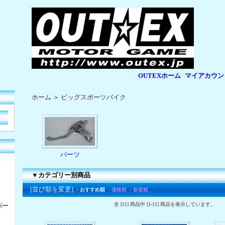
OUTEXホーム
マイアカウン
|
|
ホーム
＞
ビッグスポーツバイク
パーツ
▼カテゴリー別商品
[並び順を変更]
・おすすめ順
・価格順
・新着順
全 [11] 商品中 [1-11] 商品を表示しています。
パー