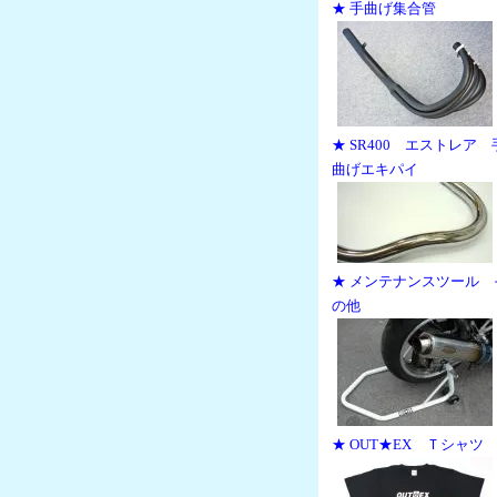
★ 手曲げ集合管
★ SR400 エストレア 
曲げエキパイ
★ メンテナンスツール 
の他
★ OUT★EX Ｔシャツ