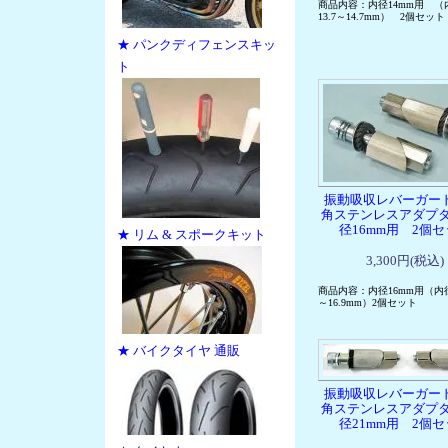
商品内容：内径14mm用 （
13.7～14.7mm） 2個セット
★ パンクディフェンスキッ
ト
振動吸収レバーガー
角ステンレスアダプ
径16mm用 2個
★ リム & スポークキット
3,300円(税込)
商品内容：内径16mm用（内
～16.9mm）2個セット
★ バイクタイヤ 通販
振動吸収レバーガー
角ステンレスアダプ
径21mm用 2個