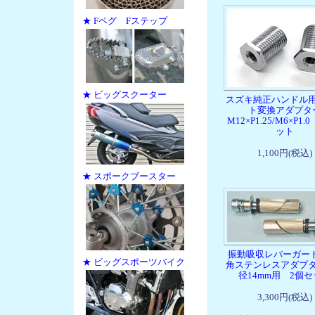
★ Fペグ Fステップ
★ ビッグスクーター
スズキ純正ハンドル
ト変換アダプタ
M12×P1.25/M6×P1.
ット
1,100円(税込)
★ スポークブースター
振動吸収レバーガー
★ ビッグスポーツバイク
角ステンレスアダプ
径14mm用 2個
3,300円(税込)