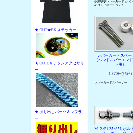
振動吸収レバーガードとハン
のコンビネーション！
★ OUT★EX ステッカー
レバーガードスペ
（ハンドルバーエンド
★ OUTEX チタンアクセサリ
ト用）
ー
1,870円(税込)
レバーガードスペーサー
★ 掘り出しパーツ＆マフラ
ー
M12×P1.25×35L 