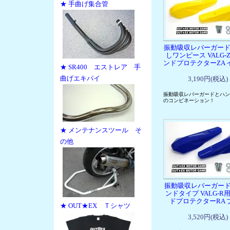
★ 手曲げ集合管
振動吸収レバーガード
しワンピース VALG-
ンドプロテクターZA 
★ SR400 エストレア 手
曲げエキパイ
3,190円(税込)
振動吸収レバーガードとハン
のコンビネーション！
★ メンテナンスツール そ
の他
振動吸収レバーガード 
ンドタイプ VALG-R
ドプロテクターRA 
★ OUT★EX Ｔシャツ
3,520円(税込)