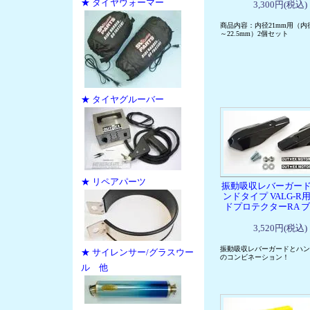
★ タイヤウォーマー
3,300円(税込)
商品内容：内径21mm用（内径
～22.5mm）2個セット
★ タイヤグルーバー
★ リペアパーツ
振動吸収レバーガード 
ンドタイプ VALG-R
ドプロテクターRA 
3,520円(税込)
振動吸収レバーガードとハン
★ サイレンサー/グラスウー
のコンビネーション！
ル 他