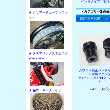
ベンドタイプ 板厚1
▼カテゴリー別商品
★ クリアーチューブレスキ
ット
[並び順を変更]
・おす
★ ステアリングステムスタ
ビライザー
カワサキ純正ハンド
ルト変換アダプ
M17×P1.0/M8×P1.
ト
2,420円(税込)
★ 触媒 キャタライザー