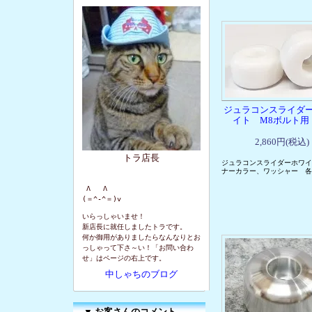
ジュラコンスライダ
イト M8ボルト用
2,860円(税込)
トラ店長
ジュラコンスライダーホワイ
ナーカラー、ワッシャー 各
 Λ   Λ

(＝^-^＝)v
いらっしゃいませ！
新店長に就任しましたトラです。
何か御用がありましたらなんなりとお
っしゃって下さ～い！「お問い合わ
せ」はページの右上です。
中しゃちのブログ
▼
お客さんのコメント