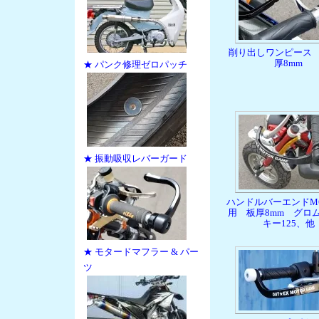
削り出しワンピー
厚8mm
★ パンク修理ゼロパッチ
★ 振動吸収レバーガード
ハンドルバーエンドM
用 板厚8mm グロ
キー125、他
★ モタードマフラー & パー
ツ