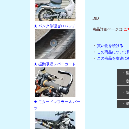
DID
★ パンク修理ゼロパッチ
商品詳細ページは[
こ
・
買い物を続ける
・
この商品について
・
この商品を友達に
★ 振動吸収レバーガード
・ 
・ 
・ 
★ モタードマフラー & パー
・ 
ツ