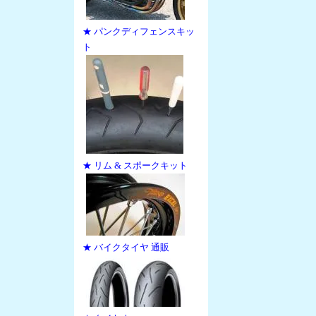
★ パンクディフェンスキッ
ト
★ リム & スポークキット
★ バイクタイヤ 通販