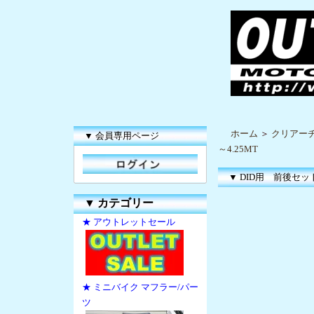
ホーム
＞
クリアー
▼ 会員専用ページ
～4.25MT
▼ DID用 前後セット F
▼
カテゴリー
★ アウトレットセール
★ ミニバイク マフラー/パー
ツ