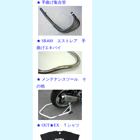
★ 手曲げ集合管
★ SR400 エストレア 手
曲げエキパイ
★ メンテナンスツール そ
の他
★ OUT★EX Ｔシャツ