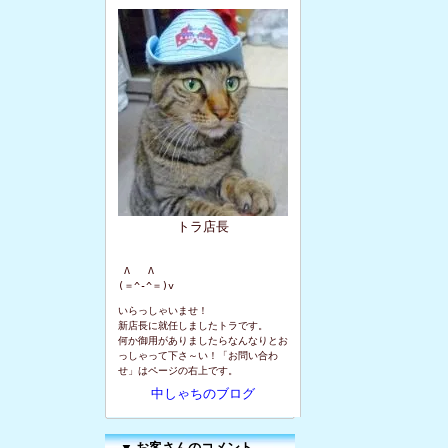
トラ店長
 Λ   Λ

(＝^-^＝)v
いらっしゃいませ！
新店長に就任しましたトラです。
何か御用がありましたらなんなりとお
っしゃって下さ～い！「お問い合わ
せ」はページの右上です。
中しゃちのブログ
▼
お客さんのコメント