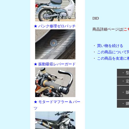
DID
★ パンク修理ゼロパッチ
商品詳細ページは[
こ
・
買い物を続ける
・
この商品について
・
この商品を友達に
★ 振動吸収レバーガード
・ 
・ 
・ 
★ モタードマフラー & パー
・ 
ツ