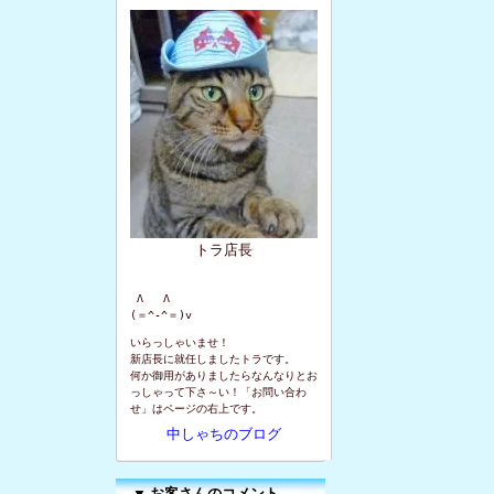
トラ店長
 Λ   Λ

(＝^-^＝)v
いらっしゃいませ！
新店長に就任しましたトラです。
何か御用がありましたらなんなりとお
っしゃって下さ～い！「お問い合わ
せ」はページの右上です。
中しゃちのブログ
▼
お客さんのコメント