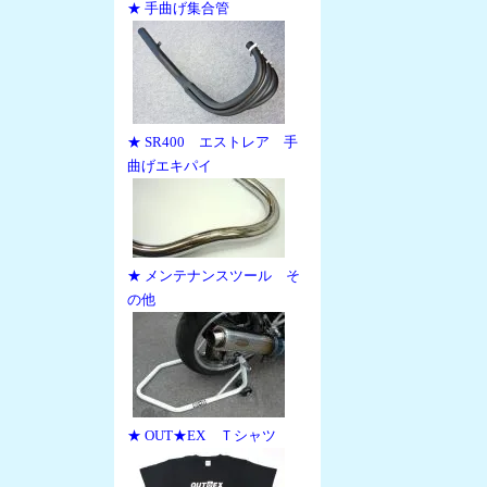
★ 手曲げ集合管
★ SR400 エストレア 手
曲げエキパイ
★ メンテナンスツール そ
の他
★ OUT★EX Ｔシャツ