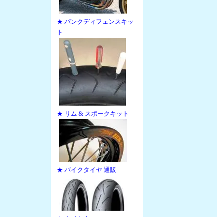
★ パンクディフェンスキッ
ト
★ リム & スポークキット
★ バイクタイヤ 通販