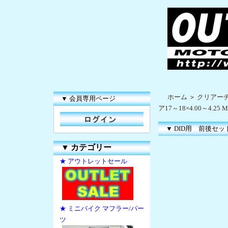
ホーム
＞
クリアー
▼ 会員専用ページ
ア17～18×4.00～4.25 
▼ DID用 前後セット F
▼
カテゴリー
★ アウトレットセール
★ ミニバイク マフラー/パー
ツ