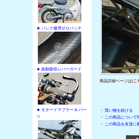
★ パンク修理ゼロパッチ
★ 振動吸収レバーガード
商品詳細ページは[
こ
★ モタードマフラー & パー
・
買い物を続ける
ツ
・
この商品について
・
この商品を友達に