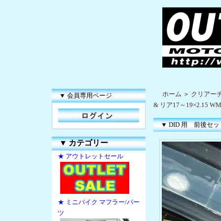
ホーム
＞
クリアー
▼ 会員専用ページ
& リア17～19×2.15 W
▼ DID 用 前後セット
▼
カテゴリー
★ アウトレットセール
★ ミニバイク マフラー/パー
ツ