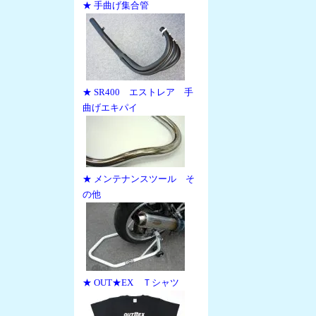
★ 手曲げ集合管
★ SR400 エストレア 手
曲げエキパイ
★ メンテナンスツール そ
の他
★ OUT★EX Ｔシャツ