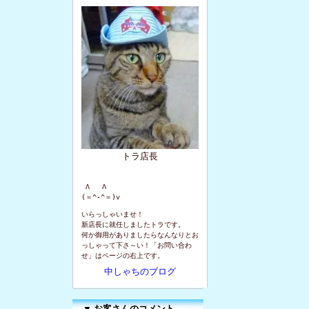
トラ店長
 Λ   Λ

(＝^-^＝)v
いらっしゃいませ！
新店長に就任しましたトラです。
何か御用がありましたらなんなりとお
っしゃって下さ～い！「お問い合わ
せ」はページの右上です。
中しゃちのブログ
▼
お客さんのコメント