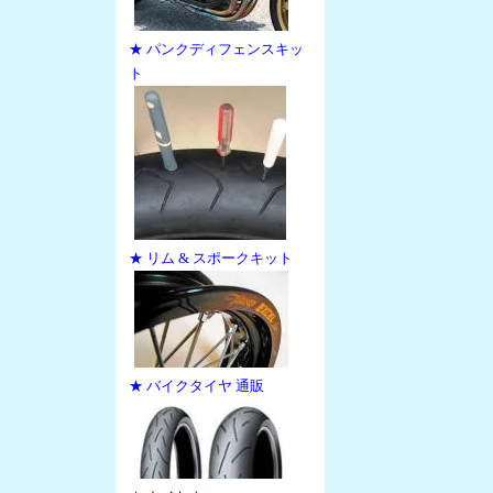
★ パンクディフェンスキッ
ト
★ リム & スポークキット
★ バイクタイヤ 通販