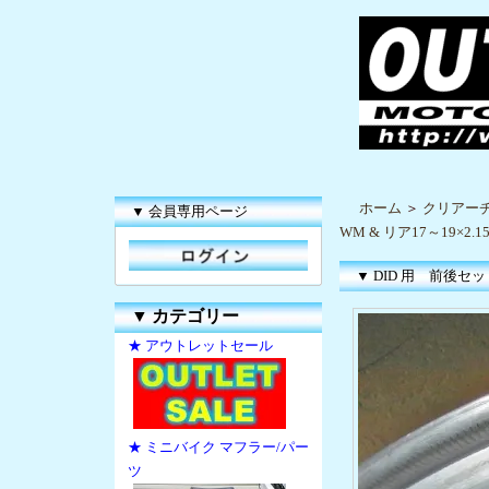
ホーム
＞
クリアー
▼ 会員専用ページ
WM & リア17～19×2.1
▼ DID 用 前後セット
▼
カテゴリー
★ アウトレットセール
★ ミニバイク マフラー/パー
ツ