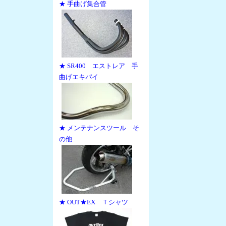
★ 手曲げ集合管
★ SR400 エストレア 手
曲げエキパイ
★ メンテナンスツール そ
の他
★ OUT★EX Ｔシャツ