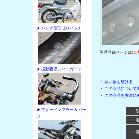
★ パンク修理ゼロパッチ
商品詳細ページは[
こ
★ 振動吸収レバーガード
・
買い物を続ける
・
この商品について
・
この商品を友達に
★ モタードマフラー & パー
・ 
ツ
・ 
・ 