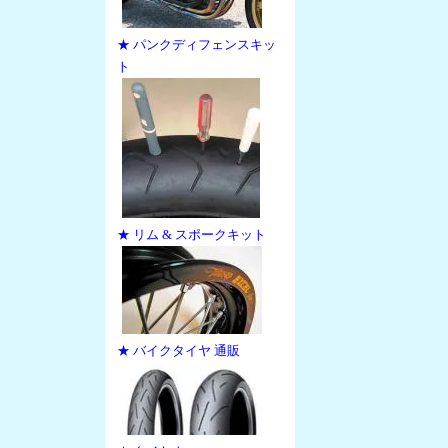
★ パンクディフェンスキッ
ト
★ リム & スポークキット
★ バイクタイヤ 通販