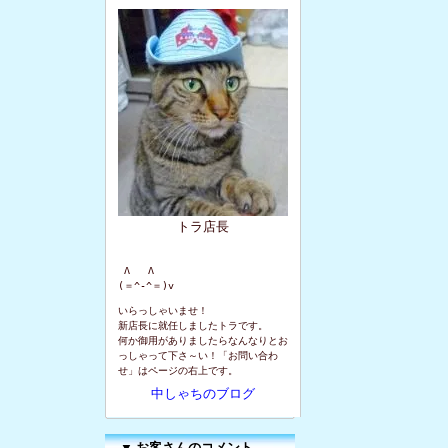
トラ店長
 Λ   Λ

(＝^-^＝)v
いらっしゃいませ！
新店長に就任しましたトラです。
何か御用がありましたらなんなりとお
っしゃって下さ～い！「お問い合わ
せ」はページの右上です。
中しゃちのブログ
▼
お客さんのコメント