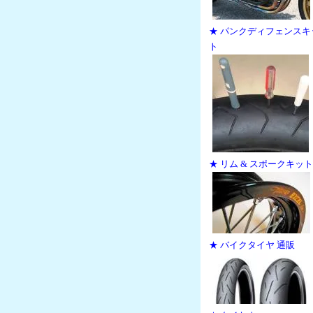
★ パンクディフェンスキ
ト
★ リム & スポークキット
★ バイクタイヤ 通販