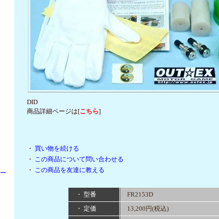
DID
商品詳細ページは[
こちら
]
・
買い物を続ける
・
この商品について問い合わせる
・
この商品を友達に教える
パー
・ 型番
FR2153D
・ 定価
13,200円(税込)