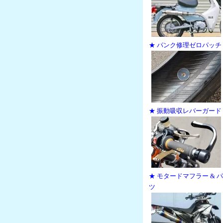
★ パンク修理ゼロパッチ
★ 振動吸収レバーガード
★ モタードマフラー & 
ツ