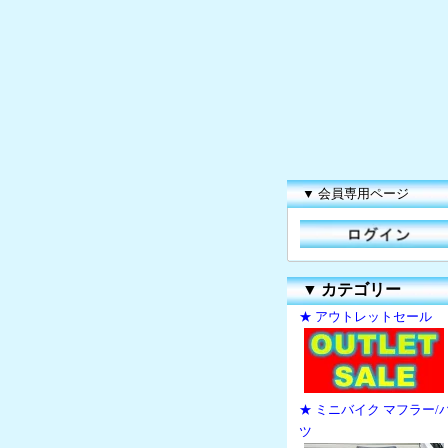
▼ 会員専用ページ
▼
カテゴリー
★ アウトレットセール
★ ミニバイク マフラー/
ツ