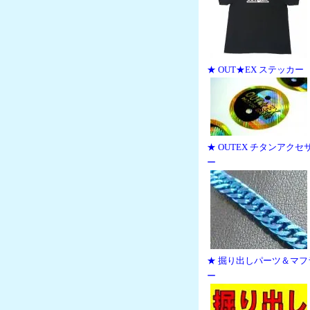
★ OUT★EX ステッカー
★ OUTEX チタンアクセ
ー
★ 掘り出しパーツ＆マフ
ー