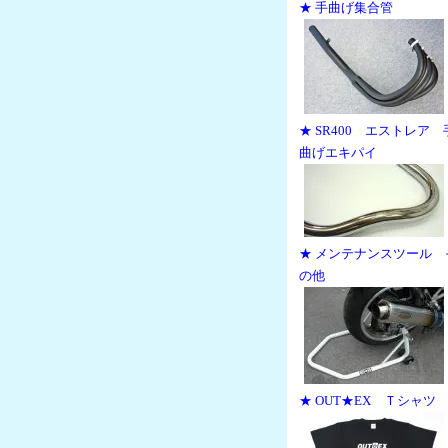
★ 手曲げ集合管
★ SR400 エストレア 
曲げエキパイ
★ メンテナンスツール 
の他
★ OUT★EX Ｔシャツ