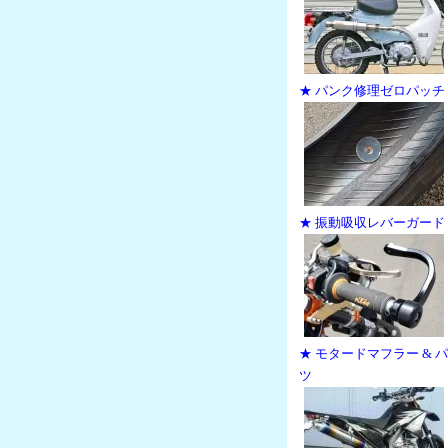
★ パンク修理ゼロパッチ
★ 振動吸収レバーガード
★ モタードマフラー & 
ツ