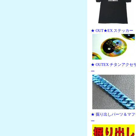
★ OUT★EX ステッカー
★ OUTEX チタンアクセ
ー
★ 掘り出しパーツ＆マフ
ー