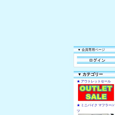
▼ 会員専用ページ
▼
カテゴリー
★ アウトレットセール
★ ミニバイク マフラー/
ツ