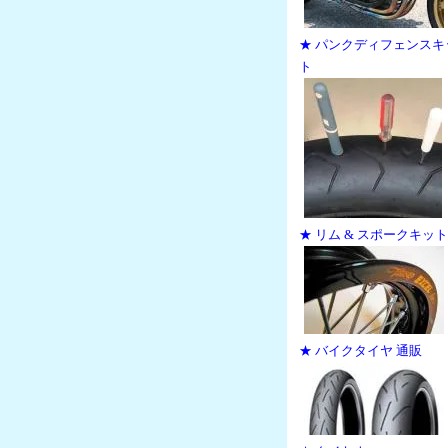
★ パンクディフェンスキ
ト
★ リム & スポークキット
★ バイクタイヤ 通販