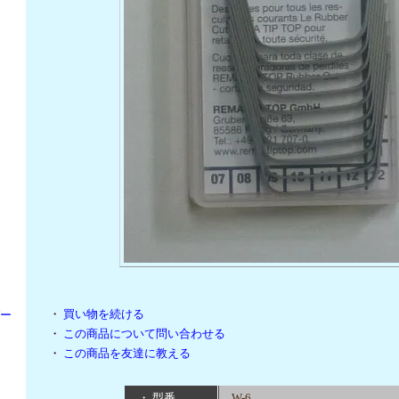
・
買い物を続ける
パー
・
この商品について問い合わせる
・
この商品を友達に教える
・ 型番
W-6