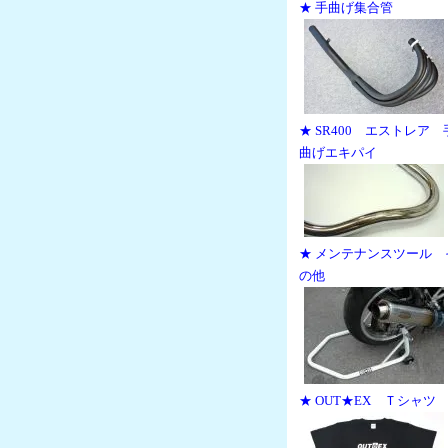
★ 手曲げ集合管
★ SR400 エストレア 
曲げエキパイ
★ メンテナンスツール 
の他
★ OUT★EX Ｔシャツ