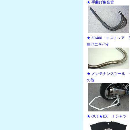
★ 手曲げ集合管
★ SR400 エストレア 
曲げエキパイ
★ メンテナンスツール 
の他
★ OUT★EX Ｔシャツ