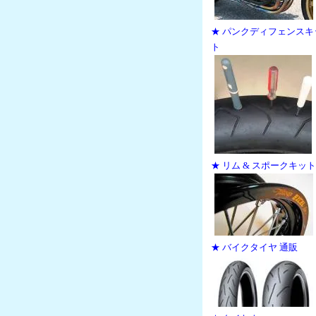
★ パンクディフェンスキ
ト
★ リム & スポークキット
★ バイクタイヤ 通販