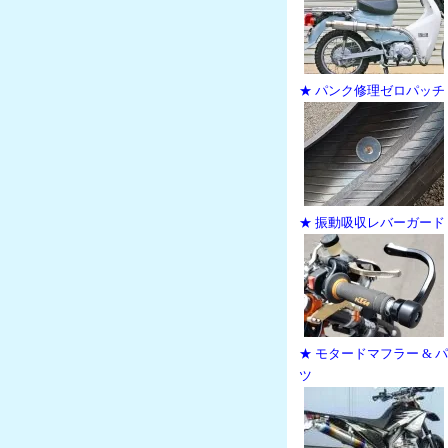
★ パンク修理ゼロパッチ
★ 振動吸収レバーガード
★ モタードマフラー & 
ツ