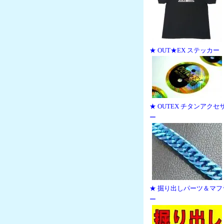
★ OUT★EX ステッカー
★ OUTEX チタンアクセ
ー
★ 掘り出しパーツ＆マフ
ー