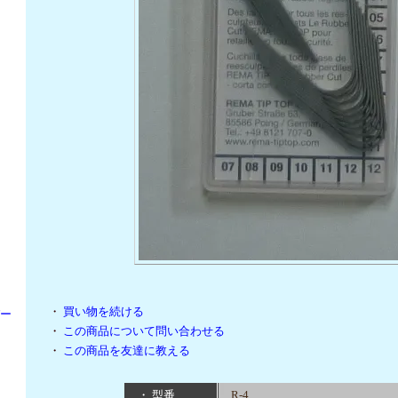
・
買い物を続ける
パー
・
この商品について問い合わせる
・
この商品を友達に教える
・ 型番
R-4