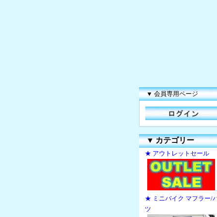
▼ 会員専用ページ
▼
カテゴリー
★ アウトレットセール
★ ミニバイク マフラー/
ツ