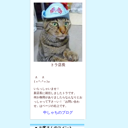
トラ店長
 Λ   Λ

(＝^-^＝)v
いらっしゃいませ！
新店長に就任しましたトラです。
何か御用がありましたらなんなりとお
っしゃって下さ～い！「お問い合わ
せ」はページの右上です。
中しゃちのブログ
▼
お客さんのコメント