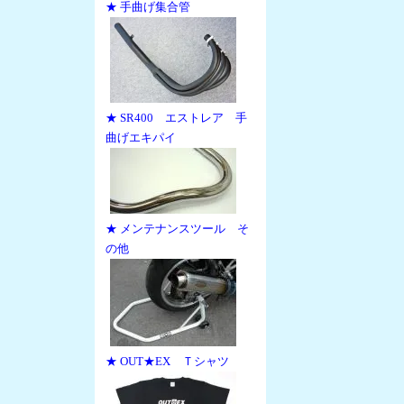
★ 手曲げ集合管
★ SR400 エストレア 手
曲げエキパイ
★ メンテナンスツール そ
の他
★ OUT★EX Ｔシャツ