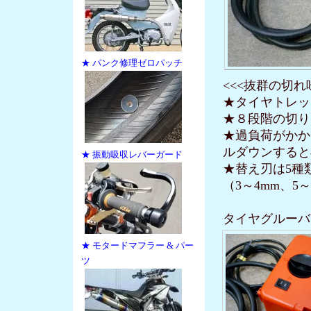
★ パンク修理ゼロパッチ
<<<抜群の切れ
★タイヤトレッ
★８段階の切り
★過負荷がかか
ルダウンすると
★ 振動吸収レバーガード
★替え刃は5種
（3～4mm、5～
タイヤグルーバ
★ モタードマフラー & パー
ツ