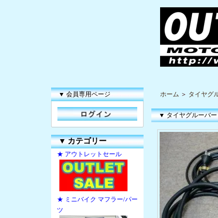
▼ 会員専用ページ
ホーム
＞
タイヤグ
▼ タイヤグルーバー
▼
カテゴリー
★ アウトレットセール
★ ミニバイク マフラー/パー
ツ