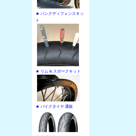
★ パンクディフェンスキッ
ト
★ リム & スポークキット
★ バイクタイヤ 通販