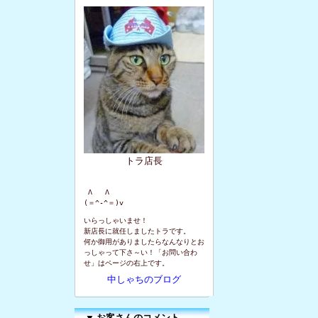
トラ店長
 Λ   Λ

(＝^-^＝)v
いらっしゃいませ！
新店長に就任しましたトラです。
何か御用がありましたらなんなりとお
っしゃって下さ～い！「お問い合わ
せ」はページの右上です。
中しゃちのブログ
▼
お客さんのコメント