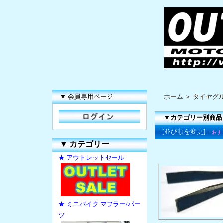
▼ 会員専用ページ
ホーム
＞
タイヤグ
▼カテゴリー別商品
[並び順を変更]
・おす
▼
カテゴリー
★ アウトレットセール
★ ミニバイク マフラー/パー
ツ