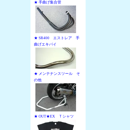
★ 手曲げ集合管
★ SR400 エストレア 手
曲げエキパイ
★ メンテナンスツール そ
の他
★ OUT★EX Ｔシャツ