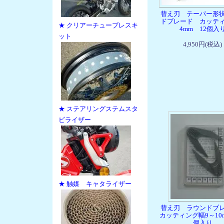
替え刃 テーパー形
ドブレード カッテ
★ クリアーチューブレスキ
4mm 12個入
ット
4,950円(税込)
★ ステアリングステムスタ
ビライザー
★ 触媒 キャタライザー
替え刃 ラウンドブ
カッティング幅9～10m
個入り