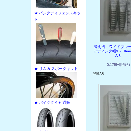
★ パンクディフェンスキッ
ト
替え刃 ワイドブレ
ッティング幅9～10mm
入り
5,170円(税込)
★ リム & スポークキット
20個入り
★ バイクタイヤ 通販