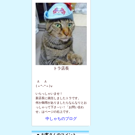
トラ店長
 Λ   Λ

(＝^-^＝)v
いらっしゃいませ！
新店長に就任しましたトラです。
何か御用がありましたらなんなりとお
っしゃって下さ～い！「お問い合わ
せ」はページの右上です。
中しゃちのブログ
▼
お客さんのコメント