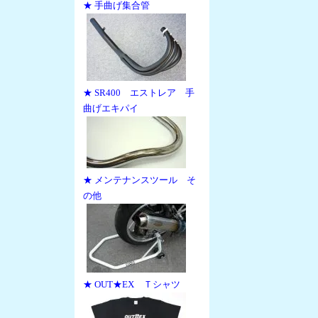
★ 手曲げ集合管
★ SR400 エストレア 手
曲げエキパイ
★ メンテナンスツール そ
の他
★ OUT★EX Ｔシャツ