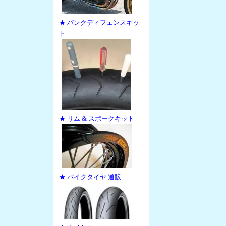
★ パンクディフェンスキッ
ト
★ リム & スポークキット
★ バイクタイヤ 通販