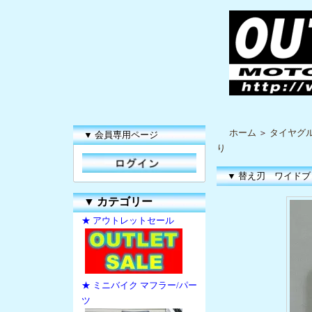
ホーム
＞
タイヤグ
▼ 会員専用ページ
り
▼ 替え刃 ワイドブ
▼
カテゴリー
★ アウトレットセール
★ ミニバイク マフラー/パー
ツ