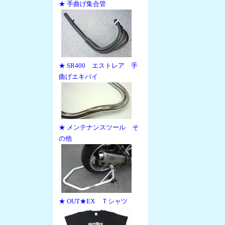
★ 手曲げ集合管
★ SR400 エストレア 手
曲げエキパイ
★ メンテナンスツール そ
の他
★ OUT★EX Ｔシャツ