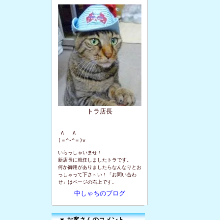
トラ店長
 Λ   Λ

(＝^-^＝)v
いらっしゃいませ！
新店長に就任しましたトラです。
何か御用がありましたらなんなりとお
っしゃって下さ～い！「お問い合わ
せ」はページの右上です。
中しゃちのブログ
▼
お客さんのコメント