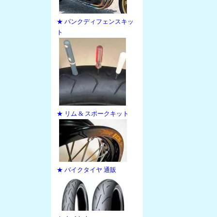
★ パンクディフェンスキッ
ト
★ リム & スポークキット
★ バイクタイヤ 通販