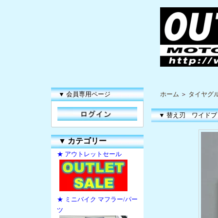
▼ 会員専用ページ
ホーム
＞
タイヤグ
▼ 替え刃 ワイドブ
▼
カテゴリー
★ アウトレットセール
★ ミニバイク マフラー/パー
ツ