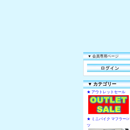
▼ 会員専用ページ
▼
カテゴリー
★ アウトレットセール
★ ミニバイク マフラー/
ツ