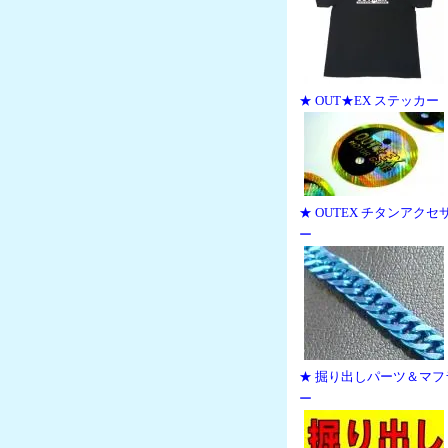
★ OUT★EX ステッカー
★ OUTEX チタンアクセ
ー
★ 掘り出しパーツ＆マフ
ー