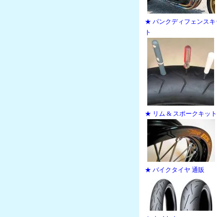
★ パンクディフェンスキ
ト
★ リム & スポークキット
★ バイクタイヤ 通販