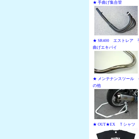
★ 手曲げ集合管
★ SR400 エストレア 
曲げエキパイ
★ メンテナンスツール 
の他
★ OUT★EX Ｔシャツ