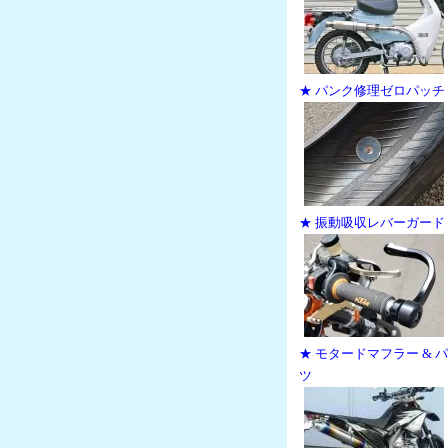
★ パンク修理ゼロパッチ
★ 振動吸収レバーガード
★ モタードマフラー & 
ツ