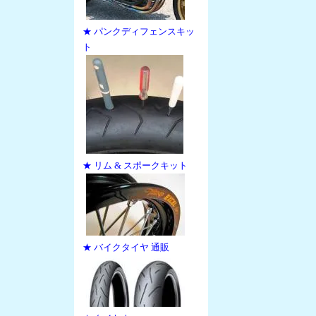
★ パンクディフェンスキッ
ト
★ リム & スポークキット
★ バイクタイヤ 通販