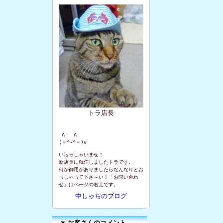
トラ店長
 Λ   Λ

(＝^-^＝)v
いらっしゃいませ！
新店長に就任しましたトラです。
何か御用がありましたらなんなりとお
っしゃって下さ～い！「お問い合わ
せ」はページの右上です。
中しゃちのブログ
▼
お客さんのコメント