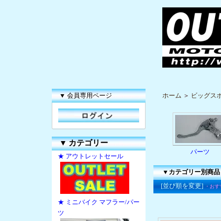
▼ 会員専用ページ
ホーム
＞
ビッグス
▼
カテゴリー
パーツ
★ アウトレットセール
▼カテゴリー別商品
[並び順を変更]
・おす
★ ミニバイク マフラー/パー
ツ