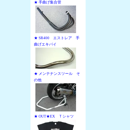
★ 手曲げ集合管
★ SR400 エストレア 手
曲げエキパイ
★ メンテナンスツール そ
の他
★ OUT★EX Ｔシャツ