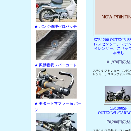
★ パンク修理ゼロパッチ
ZZR1200 OUTEX.R-
レスセンター、ステ
イレンサー、スリップ
本出し
101,970円(税込
★ 振動吸収レバーガード
ステンレスセンター、ステン
レンサー、スリップオン 2本
★ モタードマフラー & パー
CB1300SF
ツ
OUTEX.WL/CARB
170,280円(税込
ステンレス手曲げ、ブルー集