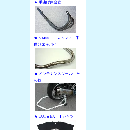
★ 手曲げ集合管
★ SR400 エストレア 手
曲げエキパイ
★ メンテナンスツール そ
の他
★ OUT★EX Ｔシャツ