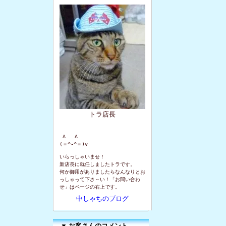
トラ店長
 Λ   Λ

(＝^-^＝)v
いらっしゃいませ！
新店長に就任しましたトラです。
何か御用がありましたらなんなりとお
っしゃって下さ～い！「お問い合わ
せ」はページの右上です。
中しゃちのブログ
▼
お客さんのコメント