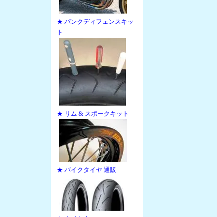
★ パンクディフェンスキッ
ト
★ リム & スポークキット
★ バイクタイヤ 通販