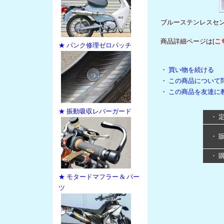
ブルーステンレスセ
商品詳細ページは[
こ
★ パンク修理ゼロパッチ
・
買い物を続ける
・
この商品について
・
この商品を友達に
★ 振動吸収レバーガード
・ 
・ 
・ 
★ モタードマフラー & パー
ツ