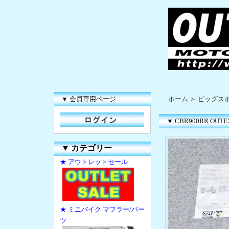
▼ 会員専用ページ
ホーム
＞
ビッグス
▼ CBR900RR OUTEX
▼
カテゴリー
★ アウトレットセール
★ ミニバイク マフラー/パー
ツ