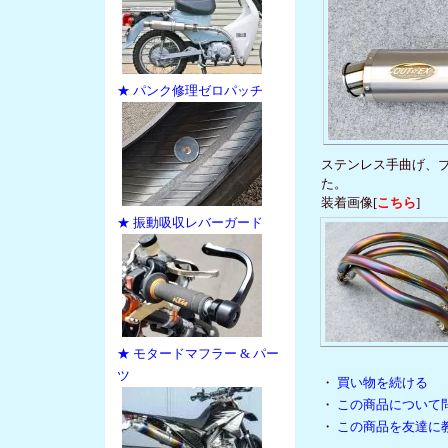
★ パンク修理ゼロパッチ
ステンレス手曲げ、
た。
装着画像[
こちら
]
★ 振動吸収レバーガード
★ モタードマフラー & パー
ツ
・
買い物を続ける
・
この商品について
・
この商品を友達に