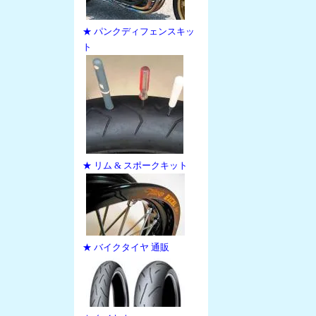
★ パンクディフェンスキッ
ト
★ リム & スポークキット
★ バイクタイヤ 通販