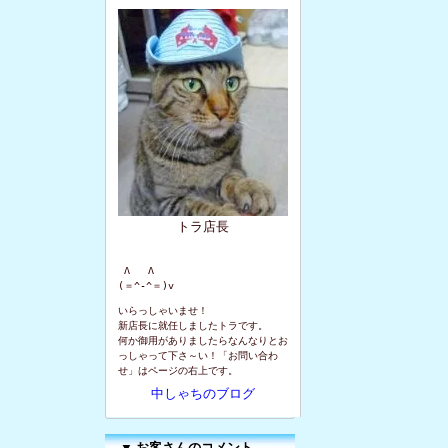
トラ店長
 Λ   Λ

(＝^-^＝)v
いらっしゃいませ！
新店長に就任しましたトラです。
何か御用がありましたらなんなりとお
っしゃって下さ～い！「お問い合わ
せ」はページの右上です。
中しゃちのブログ
▼
お客さんのコメント