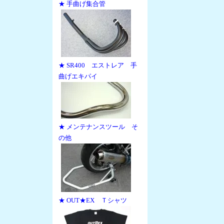
★ 手曲げ集合管
★ SR400 エストレア 手
曲げエキパイ
★ メンテナンスツール そ
の他
★ OUT★EX Ｔシャツ