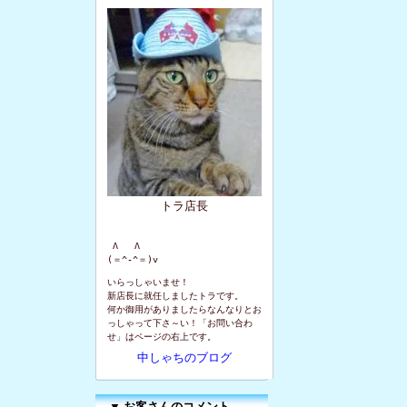
トラ店長
 Λ   Λ

(＝^-^＝)v
いらっしゃいませ！
新店長に就任しましたトラです。
何か御用がありましたらなんなりとお
っしゃって下さ～い！「お問い合わ
せ」はページの右上です。
中しゃちのブログ
▼
お客さんのコメント