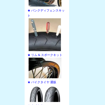
★ パンクディフェンスキッ
ト
★ リム & スポークキット
★ バイクタイヤ 通販