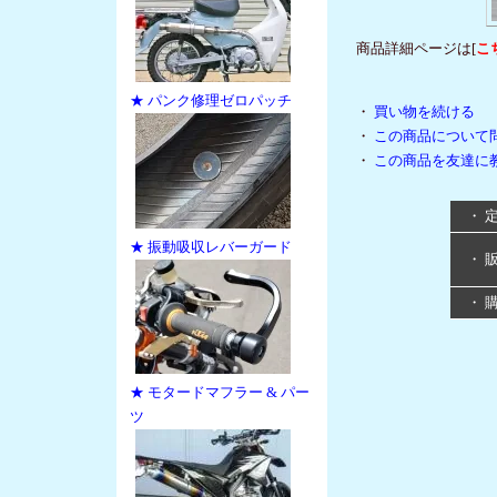
商品詳細ページは[
こ
★ パンク修理ゼロパッチ
・
買い物を続ける
・
この商品について
・
この商品を友達に
・ 
★ 振動吸収レバーガード
・ 
・ 
★ モタードマフラー & パー
ツ