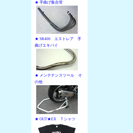
★ 手曲げ集合管
★ SR400 エストレア 手
曲げエキパイ
★ メンテナンスツール そ
の他
★ OUT★EX Ｔシャツ