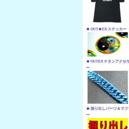
★ OUT★EX ステッカー
★ OUTEX チタンアクセ
ー
★ 掘り出しパーツ＆マフ
ー