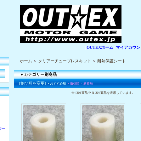
OUTEXホーム
マイアカウン
|
|
ホーム
＞
クリアーチューブレスキット
＞
耐熱保護シート
▼カテゴリー別商品
[並び順を変更]
・おすすめ順
・価格順
・新着順
全 [20] 商品中 [1-20] 商品を表示しています。
パー