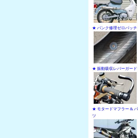
★ パンク修理ゼロパッチ
★ 振動吸収レバーガード
★ モタードマフラー & 
ツ