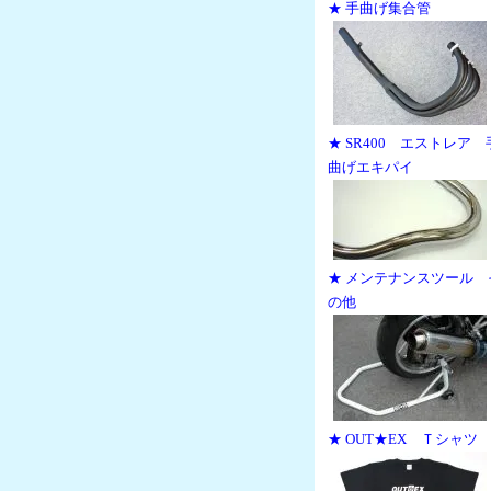
★ 手曲げ集合管
★ SR400 エストレア 
曲げエキパイ
★ メンテナンスツール 
の他
★ OUT★EX Ｔシャツ