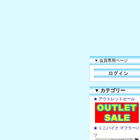
▼ 会員専用ページ
▼
カテゴリー
★ アウトレットセール
★ ミニバイク マフラー/
ツ