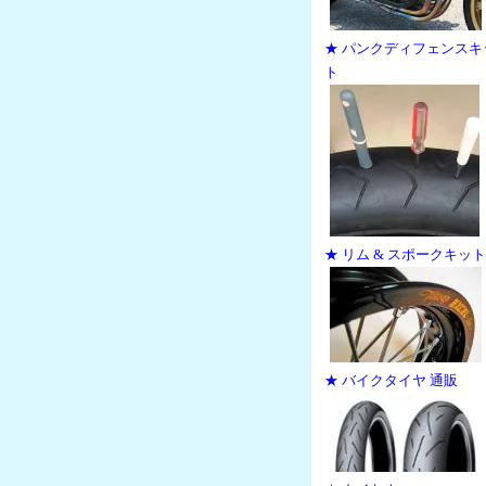
★ パンクディフェンスキ
ト
★ リム & スポークキット
★ バイクタイヤ 通販