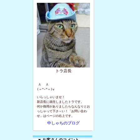
トラ店長
 Λ   Λ

(＝^-^＝)v
いらっしゃいませ！
新店長に就任しましたトラです。
何か御用がありましたらなんなりとお
っしゃって下さ～い！「お問い合わ
せ」はページの右上です。
中しゃちのブログ
▼
お客さんのコメント