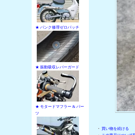
★ パンク修理ゼロパッチ
★ 振動吸収レバーガード
★ モタードマフラー & パー
ツ
・
買い物を続ける