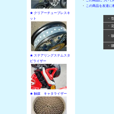
・
この商品について
・
この商品を友達に
★ クリアーチューブレスキ
ット
・ 
・ 
・ 
・ 
★ ステアリングステムスタ
ビライザー
★ 触媒 キャタライザー