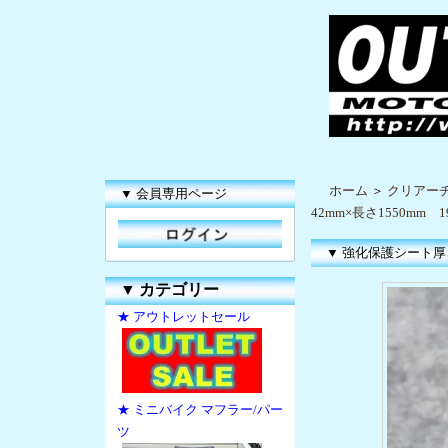
ホーム
＞
クリアー
▼ 会員専用ページ
42mm×長さ1550mm
▼ 強化保護シート厚さ
▼
カテゴリー
★ アウトレットセール
★ ミニバイク マフラー/パー
ツ