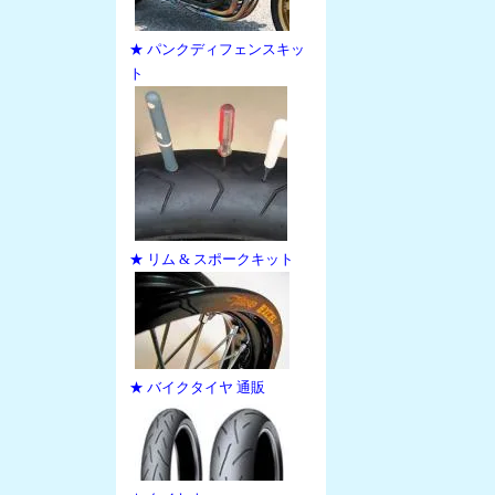
★ パンクディフェンスキッ
ト
★ リム & スポークキット
★ バイクタイヤ 通販