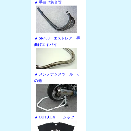
★ 手曲げ集合管
★ SR400 エストレア 手
曲げエキパイ
★ メンテナンスツール そ
の他
★ OUT★EX Ｔシャツ