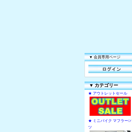
▼ 会員専用ページ
▼
カテゴリー
★ アウトレットセール
★ ミニバイク マフラー/
ツ