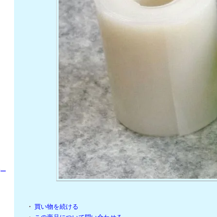
パー
・
買い物を続ける