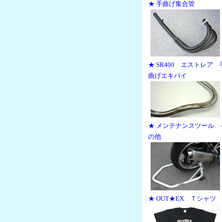
★ 手曲げ集合管
★ SR400 エストレア 
曲げエキパイ
★ メンテナンスツール 
の他
★ OUT★EX Ｔシャツ