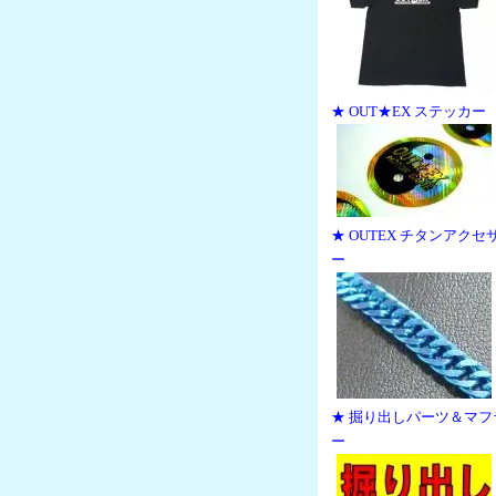
★ OUT★EX ステッカー
★ OUTEX チタンアクセ
ー
★ 掘り出しパーツ＆マフ
ー