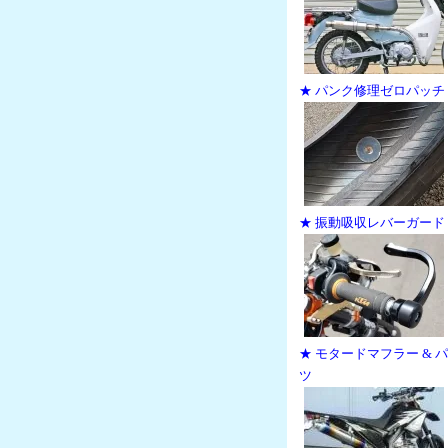
★ パンク修理ゼロパッチ
★ 振動吸収レバーガード
★ モタードマフラー & 
ツ