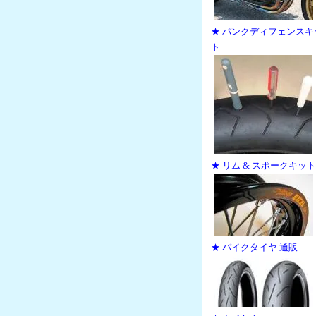
★ パンクディフェンスキ
ト
★ リム & スポークキット
★ バイクタイヤ 通販