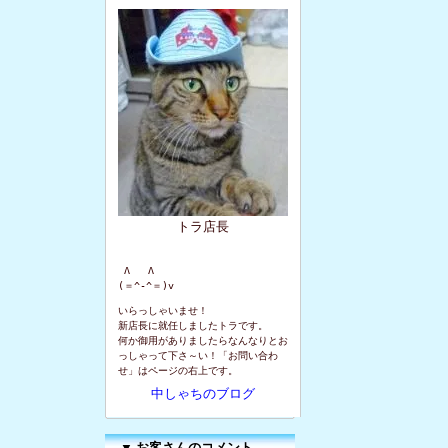
トラ店長
 Λ   Λ

(＝^-^＝)v
いらっしゃいませ！
新店長に就任しましたトラです。
何か御用がありましたらなんなりとお
っしゃって下さ～い！「お問い合わ
せ」はページの右上です。
中しゃちのブログ
▼
お客さんのコメント