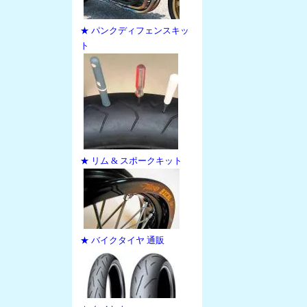
★ パンクディフェンスキッ
ト
★ リム & スポークキット
★ バイクタイヤ 通販