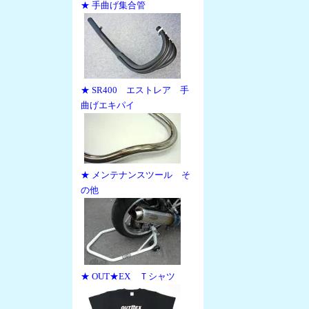
★ 手曲げ集合管
★ SR400 エストレア 手
曲げエキパイ
★ メンテナンスツール そ
の他
★ OUT★EX Ｔシャツ