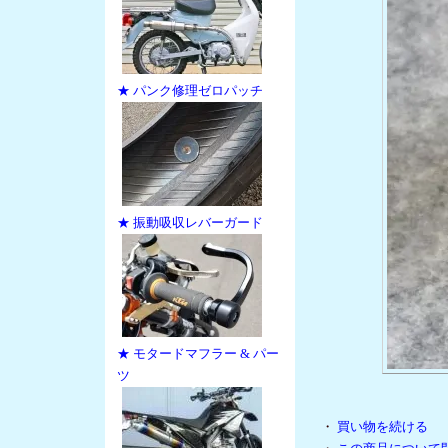
★ パンク修理ゼロパッチ
★ 振動吸収レバーガード
★ モタードマフラー & パー
ツ
・
買い物を続ける