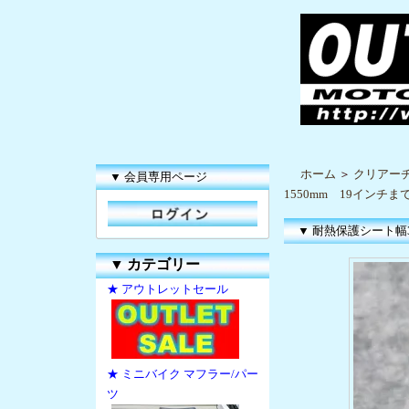
ホーム
＞
クリアー
▼ 会員専用ページ
1550mm 19インチ
▼ 耐熱保護シート幅3
▼
カテゴリー
★ アウトレットセール
★ ミニバイク マフラー/パー
ツ