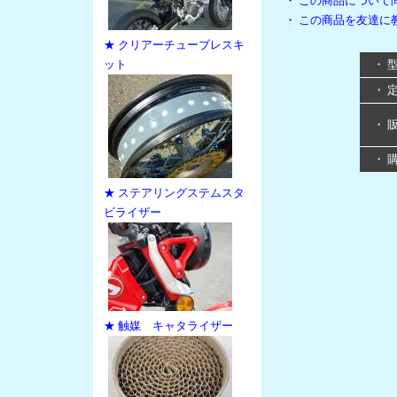
・
この商品について
・
この商品を友達に
★ クリアーチューブレスキ
ット
・ 
・ 
・ 
・ 
★ ステアリングステムスタ
ビライザー
★ 触媒 キャタライザー