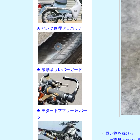
★ パンク修理ゼロパッチ
★ 振動吸収レバーガード
★ モタードマフラー & パー
ツ
・
買い物を続ける