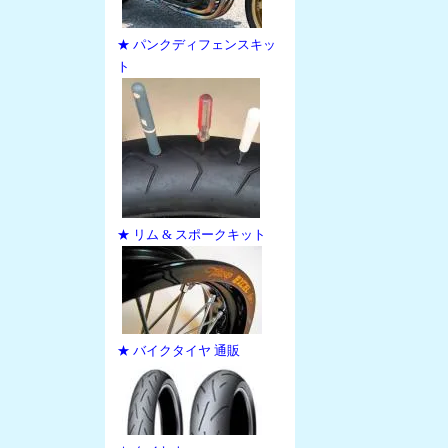
★ パンクディフェンスキッ
ト
★ リム & スポークキット
★ バイクタイヤ 通販