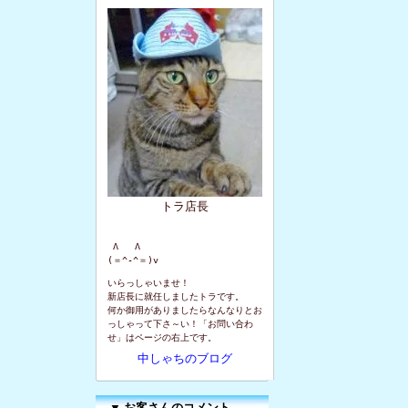
トラ店長
 Λ   Λ

(＝^-^＝)v
いらっしゃいませ！
新店長に就任しましたトラです。
何か御用がありましたらなんなりとお
っしゃって下さ～い！「お問い合わ
せ」はページの右上です。
中しゃちのブログ
▼
お客さんのコメント