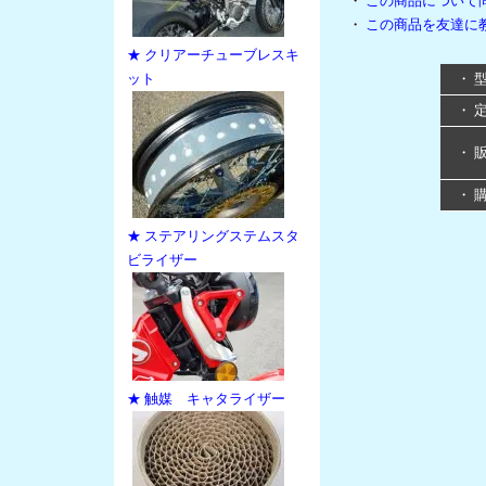
・
この商品について
・
この商品を友達に
★ クリアーチューブレスキ
ット
・ 
・ 
・ 
・ 
★ ステアリングステムスタ
ビライザー
★ 触媒 キャタライザー