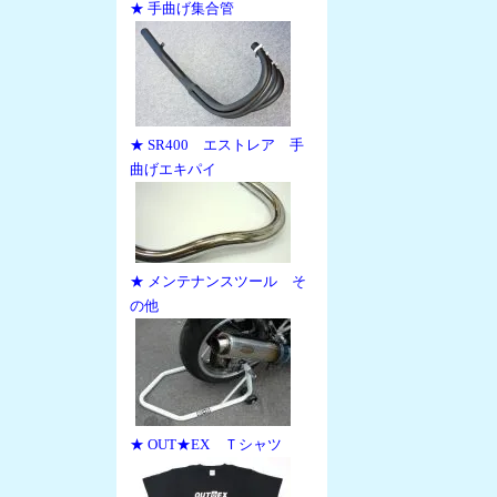
★ 手曲げ集合管
★ SR400 エストレア 手
曲げエキパイ
★ メンテナンスツール そ
の他
★ OUT★EX Ｔシャツ