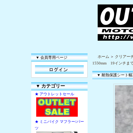
ホーム
＞
クリアー
▼ 会員専用ページ
1550mm 19インチ
▼ 耐熱保護シート幅3
▼
カテゴリー
★ アウトレットセール
★ ミニバイク マフラー/パー
ツ