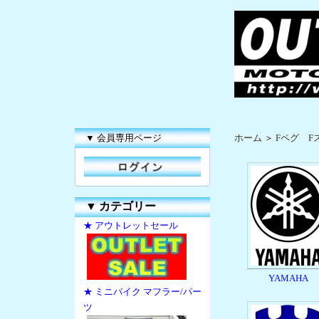
▼ 会員専用ページ
ホーム
＞
Fペグ F
▼
カテゴリー
★ アウトレットセール
YAMAHA
★ ミニバイク マフラー/パー
ツ