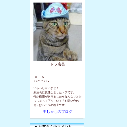
トラ店長
 Λ   Λ

(＝^-^＝)v
いらっしゃいませ！
新店長に就任しましたトラです。
何か御用がありましたらなんなりとお
っしゃって下さ～い！「お問い合わ
せ」はページの右上です。
中しゃちのブログ
▼
お客さんのコメント