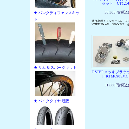
セット CT125
30,305円(税込)
★ パンクディフェンスキッ
ト
適合車種：モンキー125 G
VITPILEN 401 390DUKE 
★ リム & スポークキット
F-STEP メッキブラ
ト KTM690SMC
31,680円(税込)
★ バイクタイヤ 通販