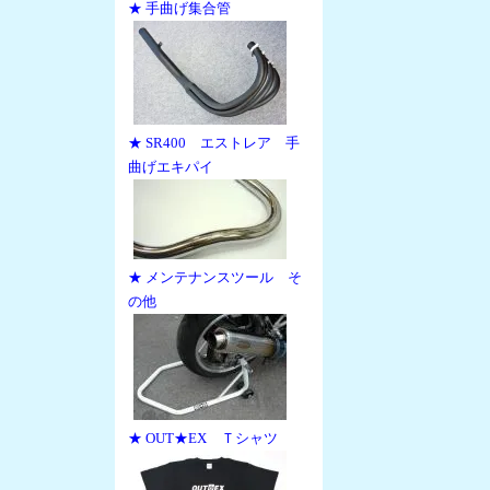
★ 手曲げ集合管
★ SR400 エストレア 手
曲げエキパイ
★ メンテナンスツール そ
の他
★ OUT★EX Ｔシャツ