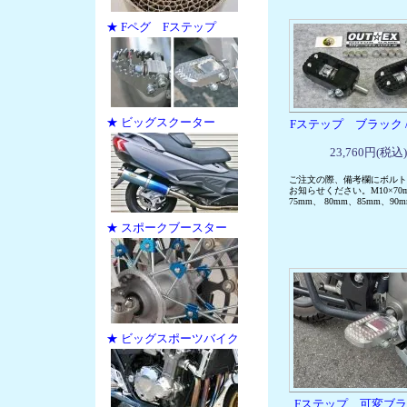
★ Fペグ Fステップ
★ ビッグスクーター
Fステップ ブラック /
23,760円(税込)
ご注文の際、備考欄にボルト
お知らせください。M10×70
75mm、 80mm、85mm、90
★ スポークブースター
★ ビッグスポーツバイク
Fステップ 可変ブ