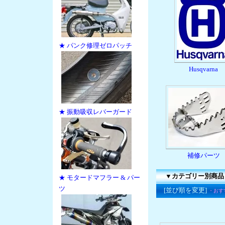
★ パンク修理ゼロパッチ
Husqvarna
★ 振動吸収レバーガード
補修パーツ
▼カテゴリー別商品
★ モタードマフラー & パー
ツ
[並び順を変更]
・おす