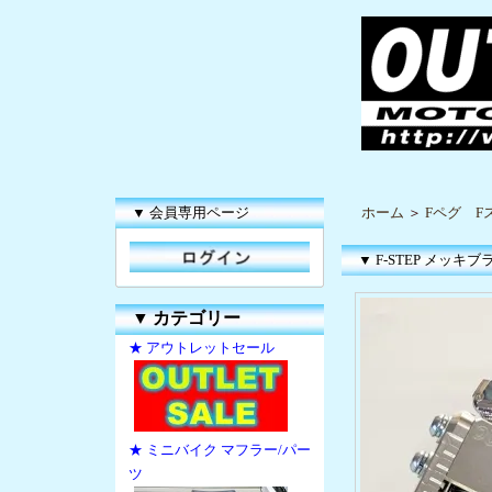
▼ 会員専用ページ
ホーム
＞
Fペグ F
▼ F-STEP メッキブ
▼
カテゴリー
★ アウトレットセール
★ ミニバイク マフラー/パー
ツ