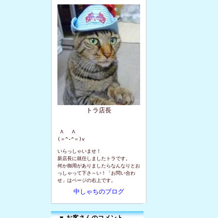
トラ店長
 Λ   Λ

(＝^-^＝)v
いらっしゃいませ！
新店長に就任しましたトラです。
何か御用がありましたらなんなりとお
っしゃって下さ～い！「お問い合わ
せ」はページの右上です。
中しゃちのブログ
▼
お客さんのコメント