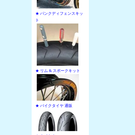
★ パンクディフェンスキッ
ト
★ リム & スポークキット
★ バイクタイヤ 通販