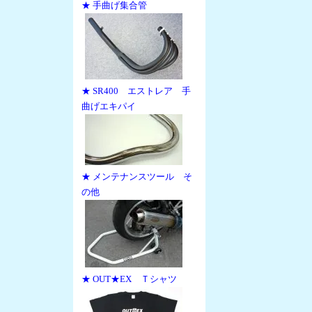
★ 手曲げ集合管
★ SR400 エストレア 手
曲げエキパイ
★ メンテナンスツール そ
の他
★ OUT★EX Ｔシャツ