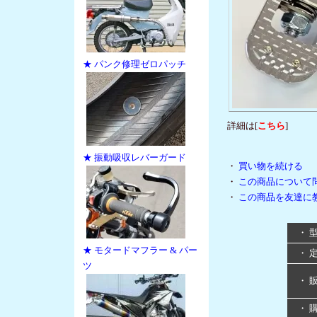
★ パンク修理ゼロパッチ
詳細は[
こちら
]
★ 振動吸収レバーガード
・
買い物を続ける
・
この商品について
・
この商品を友達に
・ 
★ モタードマフラー & パー
・ 
ツ
・ 
・ 