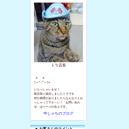
トラ店長
 Λ   Λ

(＝^-^＝)v
いらっしゃいませ！
新店長に就任しましたトラです。
何か御用がありましたらなんなりとお
っしゃって下さ～い！「お問い合わ
せ」はページの右上です。
中しゃちのブログ
▼
お客さんのコメント