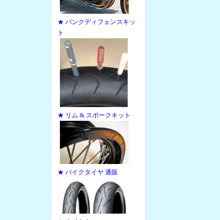
★ パンクディフェンスキッ
ト
★ リム & スポークキット
★ バイクタイヤ 通販