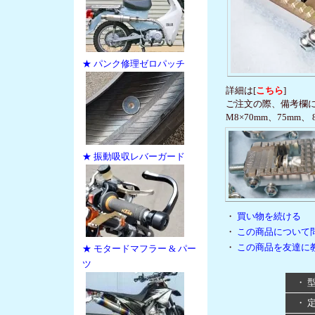
★ パンク修理ゼロパッチ
詳細は[
こちら
]
ご注文の際、備考欄
M8×70mm、75mm、 
★ 振動吸収レバーガード
・
買い物を続ける
・
この商品について
・
この商品を友達に
★ モタードマフラー & パー
ツ
・ 
・ 