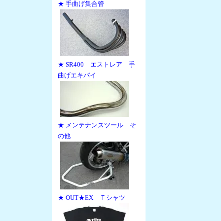
★ 手曲げ集合管
★ SR400 エストレア 手
曲げエキパイ
★ メンテナンスツール そ
の他
★ OUT★EX Ｔシャツ