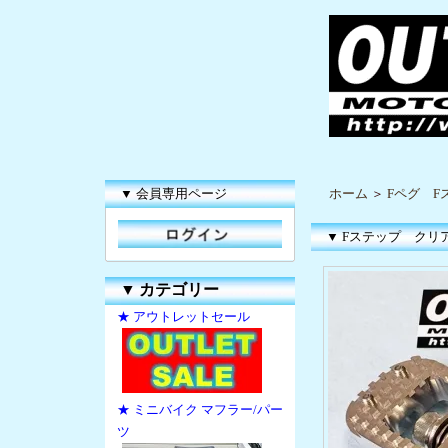
▼ 会員専用ページ
ホーム
＞
Fペグ F
▼ Fステップ クリアー
▼
カテゴリー
★ アウトレットセール
★ ミニバイク マフラー/パー
ツ