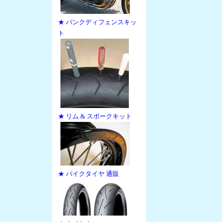
★ パンクディフェンスキッ
ト
★ リム & スポークキット
★ バイクタイヤ 通販