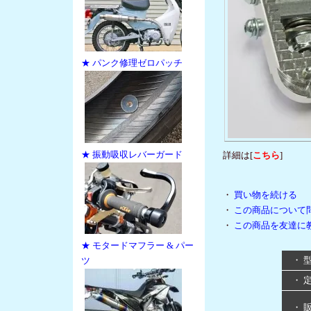
★ パンク修理ゼロパッチ
★ 振動吸収レバーガード
詳細は[
こちら
]
・
買い物を続ける
・
この商品について
・
この商品を友達に
★ モタードマフラー & パー
・ 
ツ
・ 
・ 