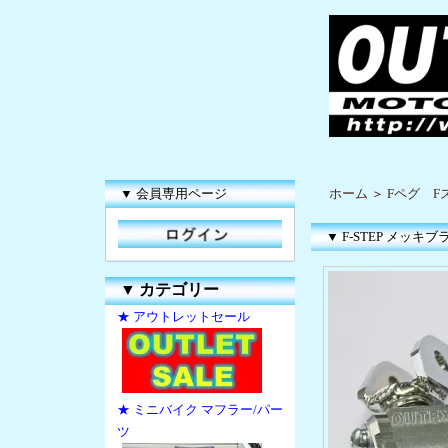
▼ 会員専用ページ
ホーム
＞
Fペグ F
▼ F-STEP メッキブ
▼
カテゴリー
★ アウトレットセール
★ ミニバイク マフラー/パー
ツ