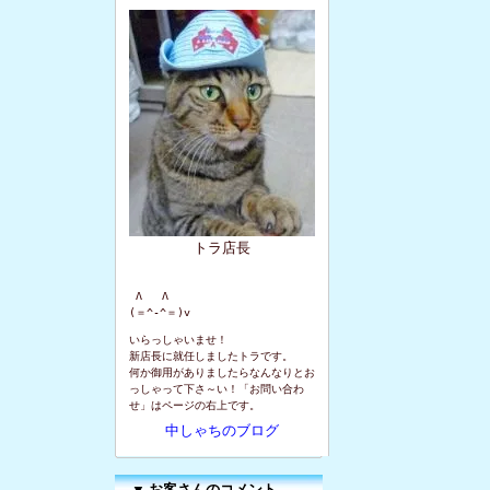
トラ店長
 Λ   Λ

(＝^-^＝)v
いらっしゃいませ！
新店長に就任しましたトラです。
何か御用がありましたらなんなりとお
っしゃって下さ～い！「お問い合わ
せ」はページの右上です。
中しゃちのブログ
▼
お客さんのコメント