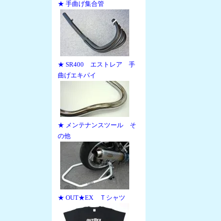
★ 手曲げ集合管
★ SR400 エストレア 手
曲げエキパイ
★ メンテナンスツール そ
の他
★ OUT★EX Ｔシャツ