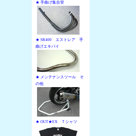
★ 手曲げ集合管
★ SR400 エストレア 手
曲げエキパイ
★ メンテナンスツール そ
の他
★ OUT★EX Ｔシャツ