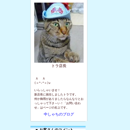
トラ店長
 Λ   Λ

(＝^-^＝)v
いらっしゃいませ！
新店長に就任しましたトラです。
何か御用がありましたらなんなりとお
っしゃって下さ～い！「お問い合わ
せ」はページの右上です。
中しゃちのブログ
▼
お客さんのコメント