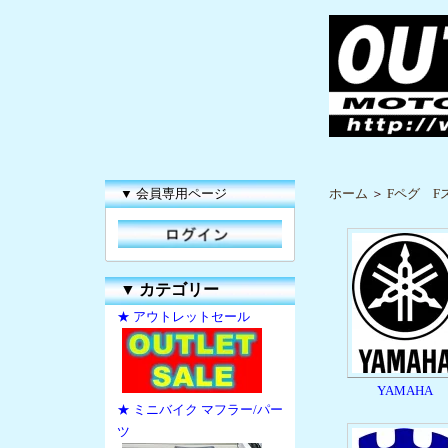
▼ 会員専用ページ
ホーム
＞
Fペグ F
▼
カテゴリー
★ アウトレットセール
YAMAHA
★ ミニバイク マフラー/パー
ツ