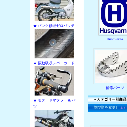
★ パンク修理ゼロパッチ
Husqvarna
★ 振動吸収レバーガード
補修パーツ
▼カテゴリー別商品
★ モタードマフラー & パー
ツ
[並び順を変更]
・おす