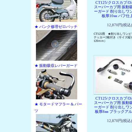
CT125/クロスカブ/DA
スーパーカブ用 振動
ーガード 削り出しワ
板厚10㎜ バフ仕
12,870円(税込)
★ パンク修理ゼロパッチ
CT125用 ★削り出しワン
テッカー2枚付き（サイズ縦11
120ｍｍ）
★ 振動吸収レバーガード
CT125/クロスカブ/DA
スーパーカブ用 振動
★ モタードマフラー & パー
ーガード 削り出しワ
ツ
板厚8㎜ ブラックア
12,870円(税込)