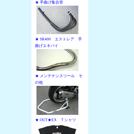
★ 手曲げ集合管
★ SR400 エストレア 手
曲げエキパイ
★ メンテナンスツール そ
の他
★ OUT★EX Ｔシャツ