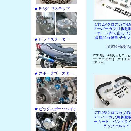
★ Fペグ Fステップ
CT125/クロスカブ/DA
スーパーカブ用 振動
ーガード 削り出しワ
板厚10㎜軽量 チタ
★ ビッグスクーター
16,830円(税込)
CT125用 ★削り出しワン
テッカー2枚付き（サイズ縦11
120ｍｍ）
★ スポークブースター
★ ビッグスポーツバイク
CT125/クロスカブ/DA
スーパーカブ用 振動
ーガード ベンドタ
ラックアルマイ