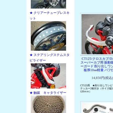
★ クリアーチューブレスキ
ット
★ ステアリングステムスタ
CT125/クロスカブ/DA
ビライザー
スーパーカブ用 振動
ーガード 削り出しワ
板厚10㎜軽量 バフ
14,850円(税込)
CT125用 ★削り出しワン
テッカー2枚付き（サイズ縦11
120ｍｍ）
★ 触媒 キャタライザー