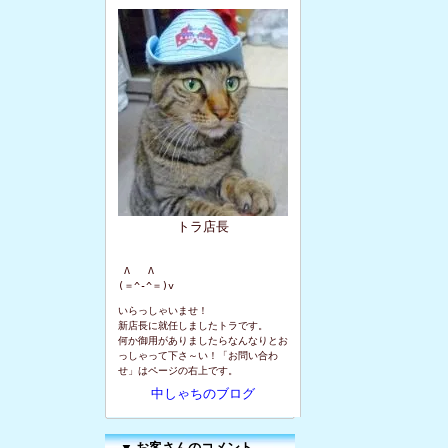
トラ店長
 Λ   Λ

(＝^-^＝)v
いらっしゃいませ！
新店長に就任しましたトラです。
何か御用がありましたらなんなりとお
っしゃって下さ～い！「お問い合わ
せ」はページの右上です。
中しゃちのブログ
▼
お客さんのコメント