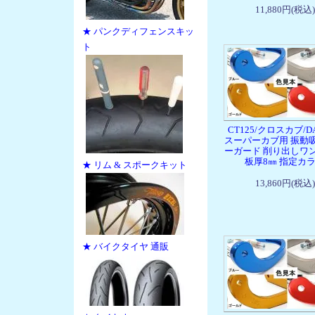
11,880円(税込)
★ パンクディフェンスキッ
ト
CT125/クロスカブ/DA
スーパーカブ用 振動
ーガード 削り出しワ
板厚8㎜ 指定カ
★ リム & スポークキット
13,860円(税込)
★ バイクタイヤ 通販