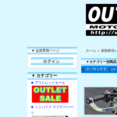
▼ 会員専用ページ
ホーム
＞
振動吸収
▼カテゴリー別商品
[並び順を変更]
・おす
▼
カテゴリー
★ アウトレットセール
★ ミニバイク マフラー/パー
ツ