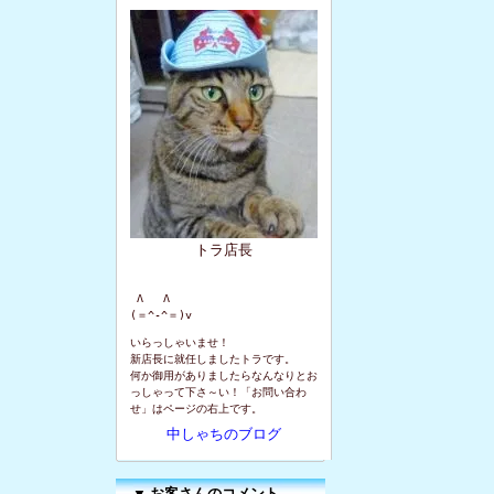
トラ店長
 Λ   Λ

(＝^-^＝)v
いらっしゃいませ！
新店長に就任しましたトラです。
何か御用がありましたらなんなりとお
っしゃって下さ～い！「お問い合わ
せ」はページの右上です。
中しゃちのブログ
▼
お客さんのコメント