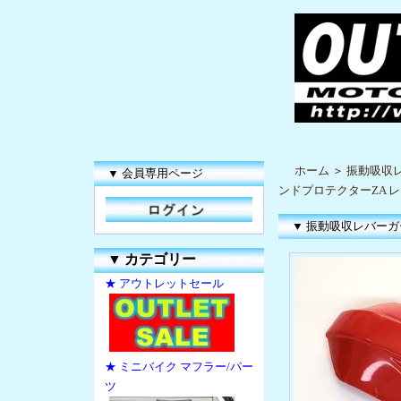
ホーム
＞
振動吸収
▼ 会員専用ページ
ンドプロテクターZA 
▼ 振動吸収レバーガ
▼
カテゴリー
★ アウトレットセール
★ ミニバイク マフラー/パー
ツ