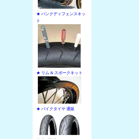
★ パンクディフェンスキッ
ト
★ リム & スポークキット
★ バイクタイヤ 通販