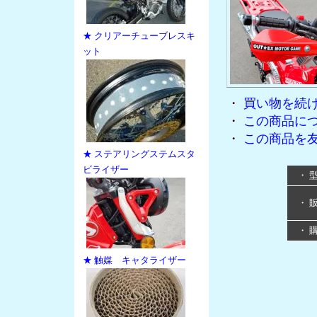
★ クリアーチューブレスキ
ット
・
買い物を続
・
この商品に
・
この商品を
★ ステアリングステムスタ
ビライザー
・ 
・ 
・ 
★ 触媒 キャタライザー