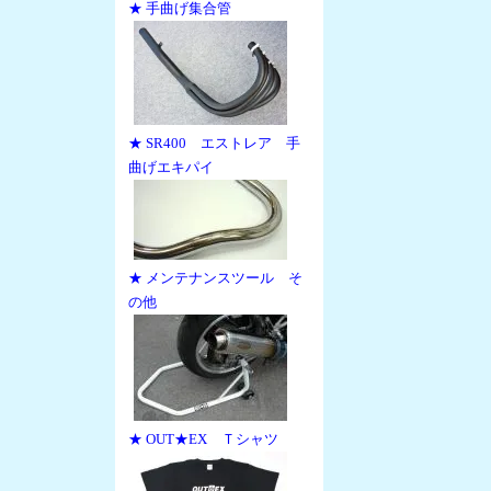
★ 手曲げ集合管
★ SR400 エストレア 手
曲げエキパイ
★ メンテナンスツール そ
の他
★ OUT★EX Ｔシャツ