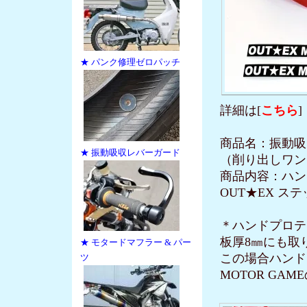
★ パンク修理ゼロパッチ
詳細は[
こちら
]
商品名：振動
★ 振動吸収レバーガード
（削り出しワン
商品内容：ハンド
OUT★EX 
＊ハンドプロテ
板厚8㎜にも取
★ モタードマフラー & パー
この場合ハンド
ツ
MOTOR GA