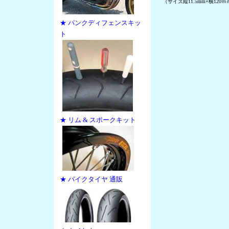
（サイズ縦11.5mm×横120ｍ
★ パンクディフェンスキッ
ト
★ リム & スポークキット
★ バイクタイヤ 通販