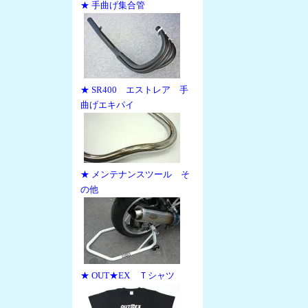
★ 手曲げ集合管
★ SR400 エストレア 手
曲げエキパイ
★ メンテナンスツール そ
の他
★ OUT★EX Ｔシャツ