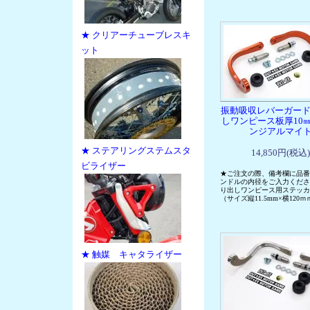
★ クリアーチューブレスキ
ット
振動吸収レバーガード
しワンピース板厚10
ンジアルマイ
★ ステアリングステムスタ
14,850円(税込)
ビライザー
★ご注文の際、備考欄に品番
ンドルの内径をご入力くださ
り出しワンピース用ステッカ
（サイズ縦11.5mm×横120ｍ
★ 触媒 キャタライザー