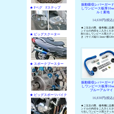
振動吸収レバーガード
★ Fペグ Fステップ
しワンピース板厚10㎜
ルミ素地
14,630円(税込)
★ご注文の際、備考欄に品番
ンドルの内径をご入力くださ
★ ビッグスクーター
削り出しワンピース用ステッ
き（サイズ縦11.5mm×横12
★ スポークブースター
振動吸収レバーガード
しワンピース板厚1
ブルーアルマイ
★ ビッグスポーツバイク
16,830円(税込)
★ご注文の際、備考欄に品番
ンドルの内径をご入力くださ
り出しワンピース用ステッカ