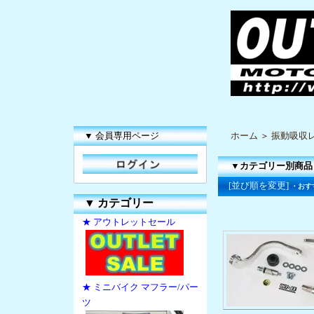
▼ 会員専用ページ
ホーム
＞
振動吸収
▼カテゴリー別商品
[並び順を変更]
・おす
▼
カテゴリー
★ アウトレットセール
★ ミニバイク マフラー/パー
ツ