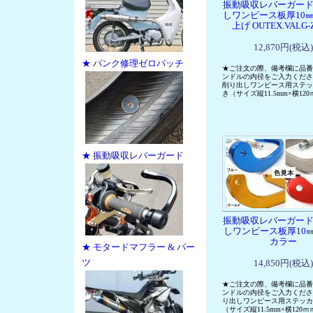
振動吸収レバーガード
しワンピース板厚10㎜
上げ OUTEX.VALG
12,870円(税込)
★ パンク修理ゼロパッチ
★ご注文の際、備考欄に品番
ンドルの内径をご入力くださ
削り出しワンピース用ステッ
き（サイズ縦11.5mm×横12
★ 振動吸収レバーガード
振動吸収レバーガード
しワンピース板厚10
カラー
★ モタードマフラー & パー
ツ
14,850円(税込)
★ご注文の際、備考欄に品番
ンドルの内径をご入力くださ
り出しワンピース用ステッカ
（サイズ縦11.5mm×横120ｍ