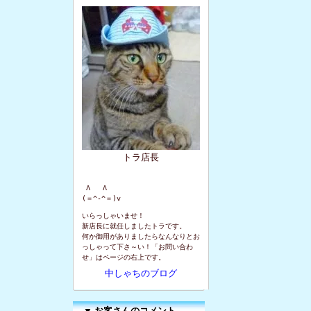
トラ店長
 Λ   Λ

(＝^-^＝)v
いらっしゃいませ！
新店長に就任しましたトラです。
何か御用がありましたらなんなりとお
っしゃって下さ～い！「お問い合わ
せ」はページの右上です。
中しゃちのブログ
▼
お客さんのコメント