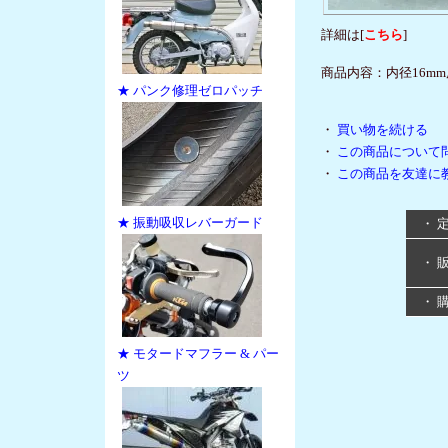
詳細は[
こちら
]
商品内容：内径16mm
★ パンク修理ゼロパッチ
・
買い物を続ける
・
この商品について
・
この商品を友達に
★ 振動吸収レバーガード
・ 
・ 
・ 
★ モタードマフラー & パー
ツ