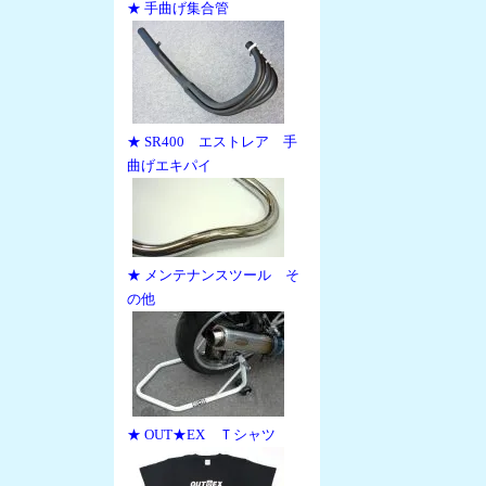
★ 手曲げ集合管
★ SR400 エストレア 手
曲げエキパイ
★ メンテナンスツール そ
の他
★ OUT★EX Ｔシャツ