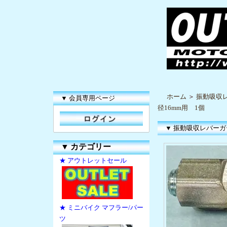
ホーム
＞
振動吸収
▼ 会員専用ページ
径16mm用 1個
▼ 振動吸収レバーガ
▼
カテゴリー
★ アウトレットセール
★ ミニバイク マフラー/パー
ツ