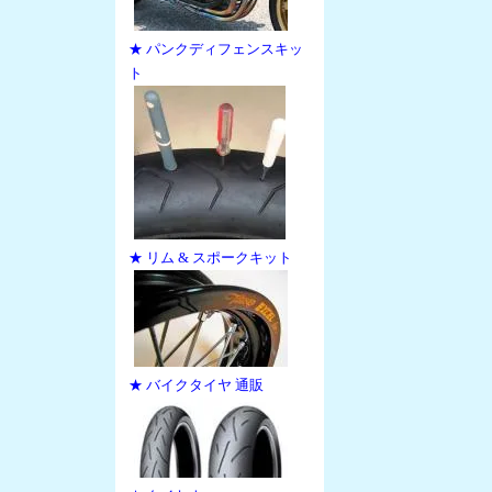
★ パンクディフェンスキッ
ト
★ リム & スポークキット
★ バイクタイヤ 通販