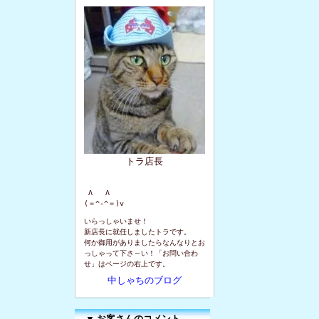
トラ店長
 Λ   Λ

(＝^-^＝)v
いらっしゃいませ！
新店長に就任しましたトラです。
何か御用がありましたらなんなりとお
っしゃって下さ～い！「お問い合わ
せ」はページの右上です。
中しゃちのブログ
▼
お客さんのコメント