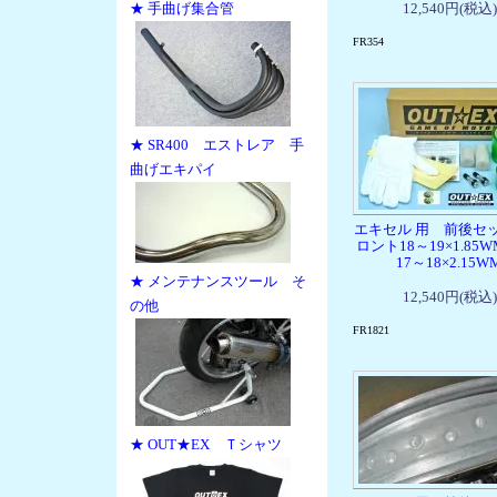
★ 手曲げ集合管
12,540円(税込)
FR354
★ SR400 エストレア 手
曲げエキパイ
エキセル 用 前後セ
ロント18～19×1.85
17～18×2.15W
★ メンテナンスツール そ
12,540円(税込)
の他
FR1821
★ OUT★EX Ｔシャツ