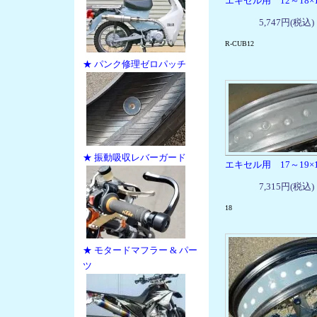
エキセル用 12～18×1
5,747円(税込)
R-CUB12
★ パンク修理ゼロパッチ
★ 振動吸収レバーガード
エキセル用 17～19×1
7,315円(税込)
18
★ モタードマフラー & パー
ツ