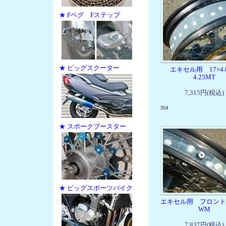
★ Fペグ Fステップ
★ ビッグスクーター
エキセル用 17×4.
4.25MT
7,315円(税込)
354
★ スポークブースター
★ ビッグスポーツバイク
エキセル用 フロント21
WM
7,837円(税込)