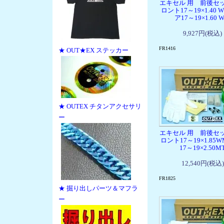
エキセル 用 前後セ
ロント17～19×1.40 W
ア17～19×1.60 
9,927円(税込)
FR1416
★ OUT★EX ステッカー
★ OUTEX チタンアクセサリ
ー
エキセル 用 前後セ
ロント17～19×1.85
17～19×2.50M
12,540円(税込)
FR1825
★ 掘り出しパーツ＆マフラ
ー