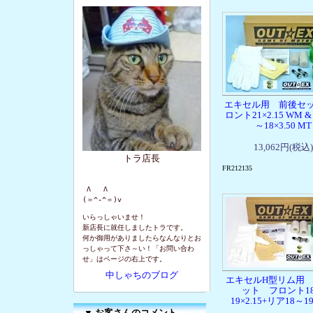
エキセル用 前後セ
ロント21×2.15 WM &
～18×3.50 MT
13,062円(税込)
トラ店長
FR212135
 Λ   Λ

(＝^-^＝)v
いらっしゃいませ！
新店長に就任しましたトラです。
何か御用がありましたらなんなりとお
っしゃって下さ～い！「お問い合わ
せ」はページの右上です。
中しゃちのブログ
エキセルH型リム用
ット フロント1
19×2.15+リア18～19
▼
お客さんのコメント