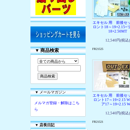
エキセル 用 前後セ
ロント18～19×2.15+
18×2.50MT
12,540円(税込)
FR21525
▼
商品検索
▼ メールマガジン
エキセル 用 前後セ
ロント17～19×2.15 W
メルマガ登録・解除はこち
ア17～19×2.15 
ら
12,540円(税込)
FR21521
▼
店長日記