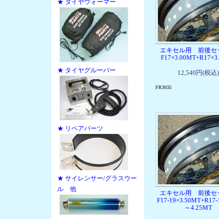
★ タイヤウォーマー
エキセル用 前後
F17×3.00MT+R17×3
★ タイヤグルーバー
12,540円(税込)
FR3035
★ リペアパーツ
★ サイレンサー/グラスウー
ル 他
エキセル用 前後
F17-19×3.50MT+R17-
～4.25MT