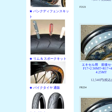
F2121
★ パンクディフェンスキッ
ト
★ リム & スポークキット
エキセル用 前後
F17×2.50MT+R17×
4.25MT
12,540円(税込)
★ バイクタイヤ 通販
FR254