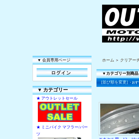
▼ 会員専用ページ
ホーム
＞
クリアー
▼カテゴリー別商品
[並び順を変更]
・おす
▼
カテゴリー
★ アウトレットセール
★ ミニバイク マフラー/パー
ツ