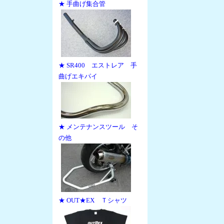
★ 手曲げ集合管
★ SR400 エストレア 手
曲げエキパイ
★ メンテナンスツール そ
の他
★ OUT★EX Ｔシャツ