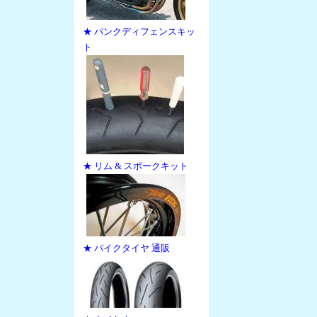
★ パンクディフェンスキッ
ト
★ リム & スポークキット
★ バイクタイヤ 通販