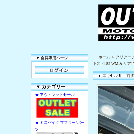
ホーム
＞
クリアー
▼ 会員専用ページ
ト21×1.85 WM & リア1
▼ エキセル 用 前後セッ
▼
カテゴリー
★ アウトレットセール
★ ミニバイク マフラー/パー
ツ