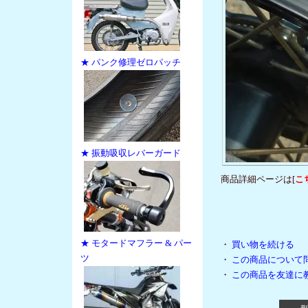
★ パンク修理ゼロパッチ
★ 振動吸収レバーガード
商品詳細ページは[
こ
★ モタードマフラー & パー
・
買い物を続ける
ツ
・
この商品について
・
この商品を友達に