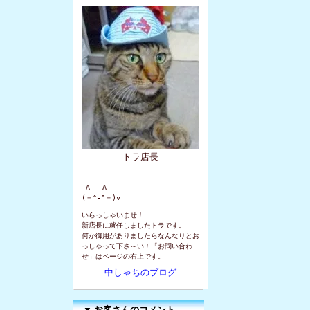
トラ店長
 Λ   Λ

(＝^-^＝)v
いらっしゃいませ！
新店長に就任しましたトラです。
何か御用がありましたらなんなりとお
っしゃって下さ～い！「お問い合わ
せ」はページの右上です。
中しゃちのブログ
▼
お客さんのコメント