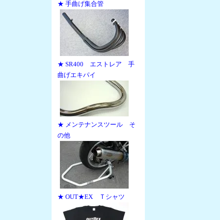
★ 手曲げ集合管
★ SR400 エストレア 手
曲げエキパイ
★ メンテナンスツール そ
の他
★ OUT★EX Ｔシャツ