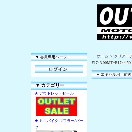
ホーム
＞
クリアー
▼ 会員専用ページ
F17×3.00MT+R17×4.5
▼ エキセル用 前後セット
▼
カテゴリー
★ アウトレットセール
★ ミニバイク マフラー/パー
ツ