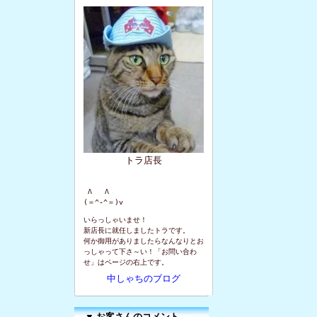
トラ店長
 Λ   Λ

(＝^-^＝)v
いらっしゃいませ！
新店長に就任しましたトラです。
何か御用がありましたらなんなりとお
っしゃって下さ～い！「お問い合わ
せ」はページの右上です。
中しゃちのブログ
▼
お客さんのコメント