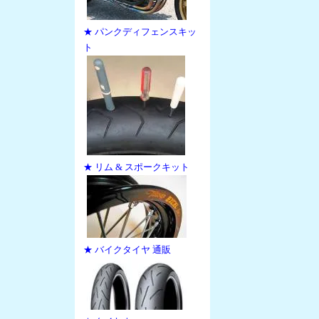
★ パンクディフェンスキッ
ト
★ リム & スポークキット
★ バイクタイヤ 通販