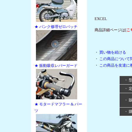
EXCEL
★ パンク修理ゼロパッチ
商品詳細ページは[
こ
・
買い物を続ける
・
この商品について
・
この商品を友達に
★ 振動吸収レバーガード
・ 
・ 
・ 
★ モタードマフラー & パー
ツ
・ 