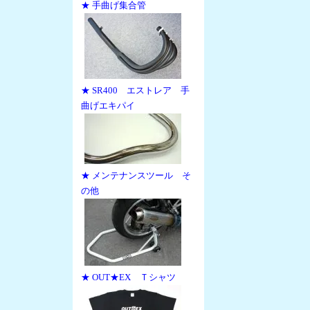
★ 手曲げ集合管
★ SR400 エストレア 手
曲げエキパイ
★ メンテナンスツール そ
の他
★ OUT★EX Ｔシャツ