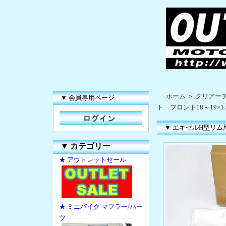
ホーム
＞
クリアー
▼ 会員専用ページ
ト フロント18～19×1.8
▼ エキセルH型リム用 
▼
カテゴリー
★ アウトレットセール
★ ミニバイク マフラー/パー
ツ