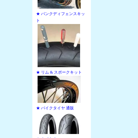
★ パンクディフェンスキッ
ト
★ リム & スポークキット
★ バイクタイヤ 通販