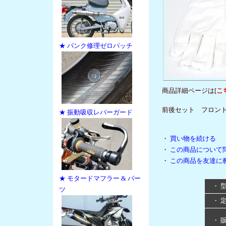
★ パンク修理ゼロパッチ
商品詳細ページは[
こ
前後セット フロント18～
★ 振動吸収レバーガード
・
買い物を続ける
・
この商品について
・
この商品を友達に
★ モタードマフラー & パー
・ 
ツ
・ 
・ 