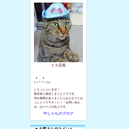
トラ店長
 Λ   Λ

(＝^-^＝)v
いらっしゃいませ！
新店長に就任しましたトラです。
何か御用がありましたらなんなりとお
っしゃって下さ～い！「お問い合わ
せ」はページの右上です。
中しゃちのブログ
▼
お客さんのコメント