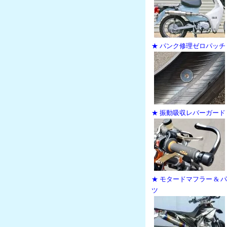
★ パンク修理ゼロパッチ
★ 振動吸収レバーガード
★ モタードマフラー & 
ツ