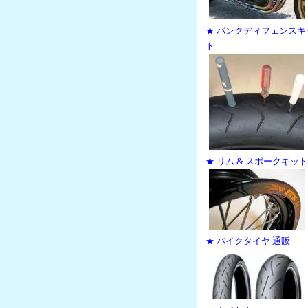
★ パンクディフェンスキ
ト
★ リム & スポークキット
★ バイクタイヤ 通販