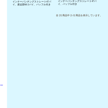
インナーパンチングストレート47パ
インナーパンチングストレート47パ
イ、バッフル付き
イ、差込部60.5パイ、バッフル付き
全 [3] 商品中 [1-3] 商品を表示しています。
パー