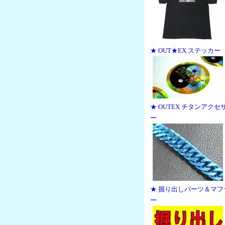
★ OUT★EX ステッカー
★ OUTEX チタンアクセ
ー
★ 掘り出しパーツ＆マフ
ー