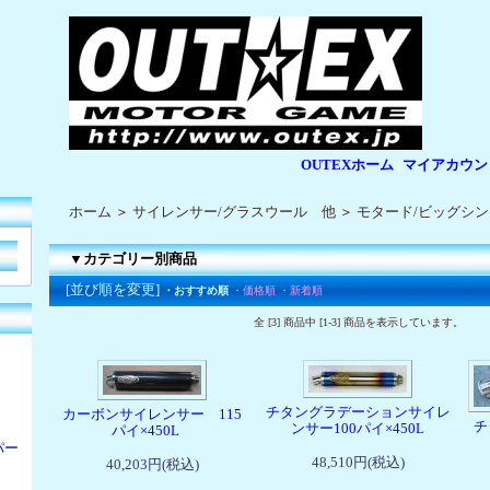
OUTEXホーム
マイアカウン
|
|
ホーム
＞
サイレンサー/グラスウール 他
＞
モタード/ビッグシ
▼カテゴリー別商品
[並び順を変更]
・おすすめ順
・価格順
・新着順
全 [3] 商品中 [1-3] 商品を表示しています。
チタングラデーションサイレ
カーボンサイレンサー 115
チ
ンサー100パイ×450L
パイ×450L
パー
48,510円(税込)
40,203円(税込)