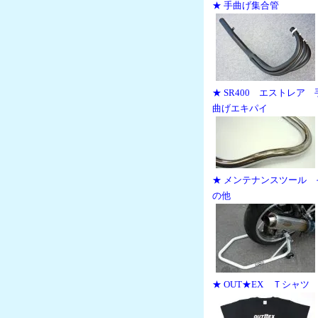
★ 手曲げ集合管
★ SR400 エストレア 
曲げエキパイ
★ メンテナンスツール 
の他
★ OUT★EX Ｔシャツ