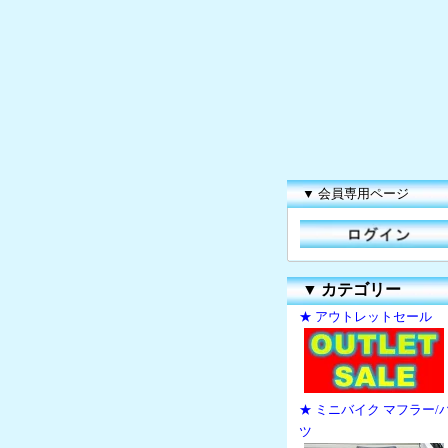
▼ 会員専用ページ
▼
カテゴリー
★ アウトレットセール
★ ミニバイク マフラー/
ツ