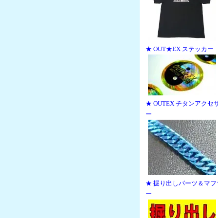
★ OUT★EX ステッカー
★ OUTEX チタンアクセ
ー
★ 掘り出しパーツ＆マフ
ー