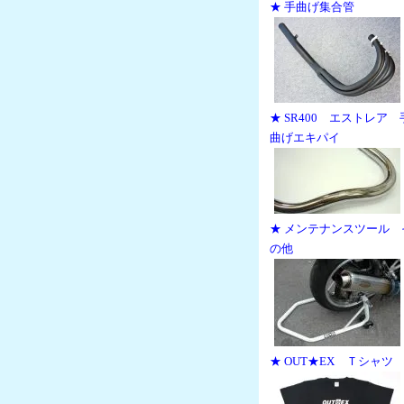
★ 手曲げ集合管
★ SR400 エストレア 
曲げエキパイ
★ メンテナンスツール 
の他
★ OUT★EX Ｔシャツ