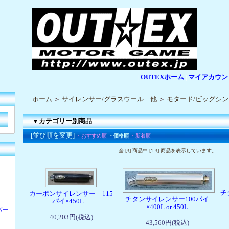
OUTEXホーム
マイアカウン
|
|
ホーム
＞
サイレンサー/グラスウール 他
＞
モタード/ビッグシ
▼カテゴリー別商品
[並び順を変更]
・おすすめ順
・価格順
・新着順
全 [3] 商品中 [1-3] 商品を表示しています。
チ
カーボンサイレンサー 115
チタンサイレンサー100パイ
パイ×450L
×400L or 450L
パー
40,203円(税込)
43,560円(税込)