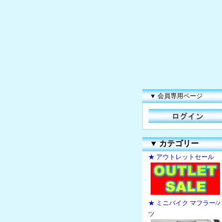
▼ 会員専用ページ
▼
カテゴリー
★ アウトレットセール
★ ミニバイク マフラー/
ツ