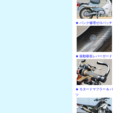
★ パンク修理ゼロパッチ
★ 振動吸収レバーガード
★ モタードマフラー & 
ツ