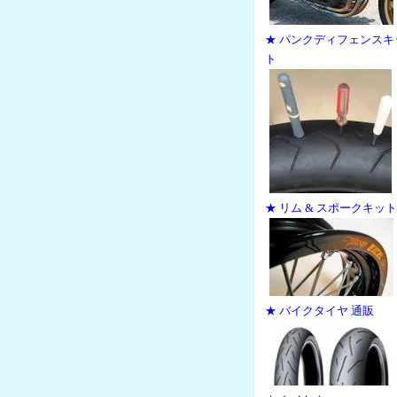
★ パンクディフェンスキ
ト
★ リム & スポークキット
★ バイクタイヤ 通販