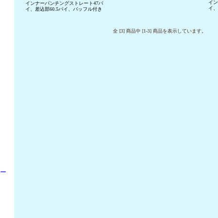
イン
インナーパンチングストレート47パ
イ、
イ、差込部60.5パイ、バッフル付き
全 [3] 商品中 [1-3] 商品を表示しています。
パー