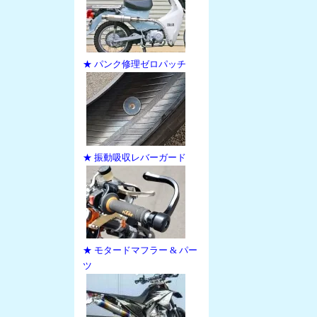
★ パンク修理ゼロパッチ
★ 振動吸収レバーガード
★ モタードマフラー & パー
ツ