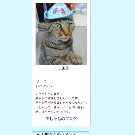
トラ店長
 Λ   Λ

(＝^-^＝)v
いらっしゃいませ！
新店長に就任しましたトラです。
何か御用がありましたらなんなりとお
っしゃって下さ～い！「お問い合わ
せ」はページの右上です。
中しゃちのブログ
▼
お客さんのコメント