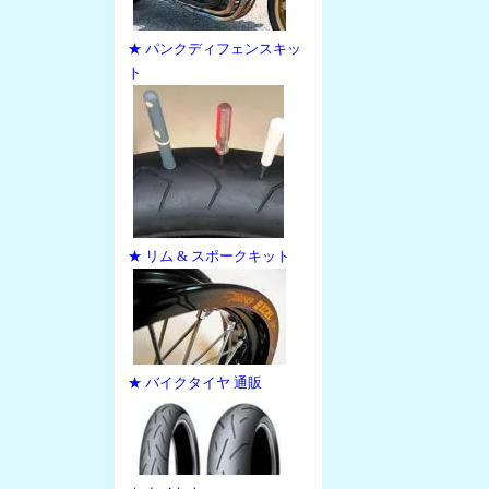
★ パンクディフェンスキッ
ト
★ リム & スポークキット
★ バイクタイヤ 通販