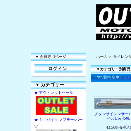
▼ 会員専用ページ
ホーム
＞
サイレン
▼カテゴリー別商品
[並び順を変更]
・おす
▼
カテゴリー
★ アウトレットセール
チタンサイレンサー1
×400L or 450L
★ ミニバイク マフラー/パー
ツ
43,560円(税込)