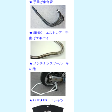
★ 手曲げ集合管
★ SR400 エストレア 手
曲げエキパイ
★ メンテナンスツール そ
の他
★ OUT★EX Ｔシャツ