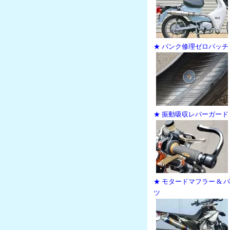
★ パンク修理ゼロパッチ
★ 振動吸収レバーガード
★ モタードマフラー & 
ツ