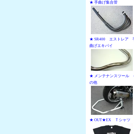
★ 手曲げ集合管
★ SR400 エストレア 
曲げエキパイ
★ メンテナンスツール 
の他
★ OUT★EX Ｔシャツ