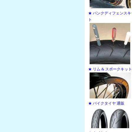
★ パンクディフェンスキ
ト
★ リム & スポークキット
★ バイクタイヤ 通販