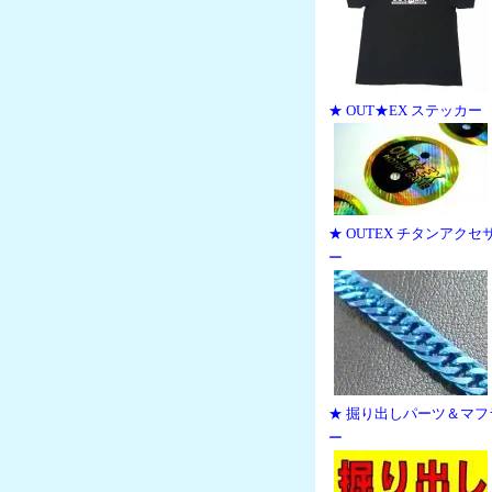
★ OUT★EX ステッカー
★ OUTEX チタンアクセ
ー
★ 掘り出しパーツ＆マフ
ー