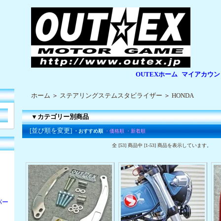
OUTEXホーム
マイアカウン
|
|
ホーム
＞
ステアリングステムスタビライザー
＞
HONDA
▼カテゴリー別商品
[並び順を変更]
・おすすめ順
・価格順
・新着順
全 [53] 商品中 [1-53] 商品を表示しています。
パー