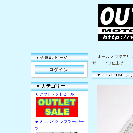
ホーム
＞
ステアリ
▼ 会員専用ページ
ザー バフ仕上げ
▼ 2016 GRO
▼
カテゴリー
★ アウトレットセール
★ ミニバイク マフラー/パー
ツ