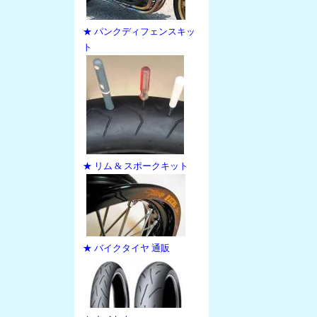
★ パンクディフェンスキッ
ト
★ リム & スポークキット
★ バイクタイヤ 通販