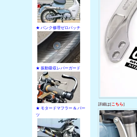
★ パンク修理ゼロパッチ
★ 振動吸収レバーガード
詳細は[
こちら
]
★ モタードマフラー & パー
ツ