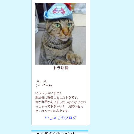
トラ店長
 Λ   Λ

(＝^-^＝)v
いらっしゃいませ！
新店長に就任しましたトラです。
何か御用がありましたらなんなりとお
っしゃって下さ～い！「お問い合わ
せ」はページの右上です。
中しゃちのブログ
▼
お客さんのコメント