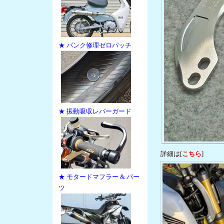
★ パンク修理ゼロパッチ
★ 振動吸収レバーガード
詳細は[
こちら
]
★ モタードマフラー & パー
ツ