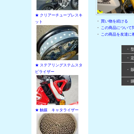
★ クリアーチューブレスキ
・
買い物を続ける
ット
・
この商品について
・
この商品を友達に
・ 
・ 
★ ステアリングステムスタ
・ 
ビライザー
・ 
★ 触媒 キャタライザー