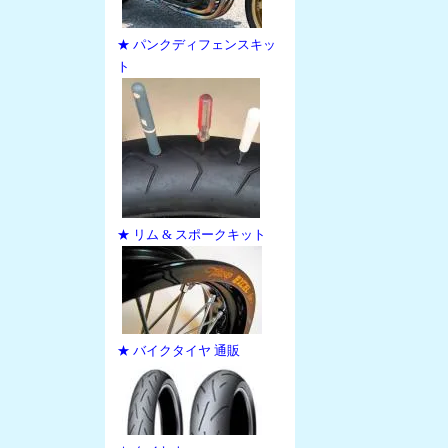
★ パンクディフェンスキッ
ト
★ リム & スポークキット
★ バイクタイヤ 通販