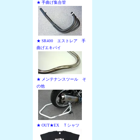
★ 手曲げ集合管
★ SR400 エストレア 手
曲げエキパイ
★ メンテナンスツール そ
の他
★ OUT★EX Ｔシャツ