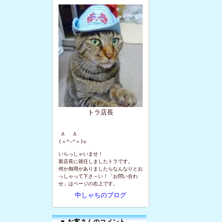
トラ店長
 Λ   Λ

(＝^-^＝)v
いらっしゃいませ！
新店長に就任しましたトラです。
何か御用がありましたらなんなりとお
っしゃって下さ～い！「お問い合わ
せ」はページの右上です。
中しゃちのブログ
▼
お客さんのコメント