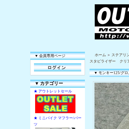
ホーム
＞
ステアリ
▼ 会員専用ページ
スタビライザー ク
▼ モンキー125/
▼
カテゴリー
★ アウトレットセール
★ ミニバイク マフラー/パー
ツ