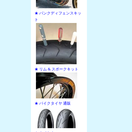
★ パンクディフェンスキッ
ト
★ リム & スポークキット
★ バイクタイヤ 通販