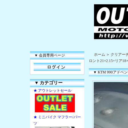
ホーム
＞
クリアー
▼ 会員専用ページ
ロント21×2.15+リア18×
▼ KTM 990アドベ
▼
カテゴリー
★ アウトレットセール
★ ミニバイク マフラー/パー
ツ