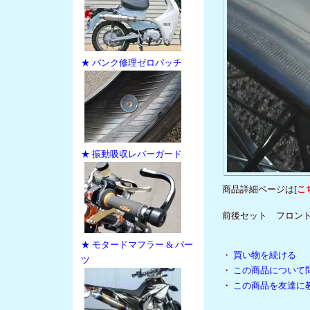
★ パンク修理ゼロパッチ
★ 振動吸収レバーガード
商品詳細ページは[
こ
前後セット フロント21×
★ モタードマフラー & パー
・
買い物を続ける
ツ
・
この商品について
・
この商品を友達に