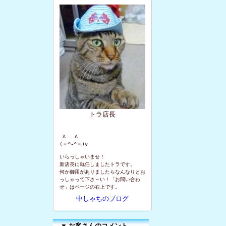
トラ店長
 Λ   Λ

(＝^-^＝)v
いらっしゃいませ！
新店長に就任しましたトラです。
何か御用がありましたらなんなりとお
っしゃって下さ～い！「お問い合わ
せ」はページの右上です。
中しゃちのブログ
▼
お客さんのコメント