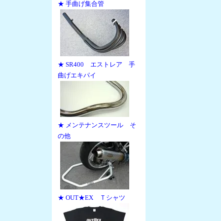
★ 手曲げ集合管
★ SR400 エストレア 手
曲げエキパイ
★ メンテナンスツール そ
の他
★ OUT★EX Ｔシャツ