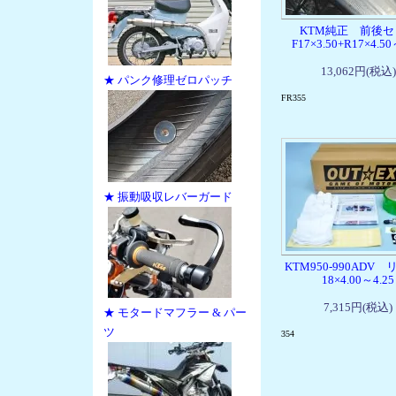
KTM純正 前後セ
F17×3.50+R17×4.50
13,062円(税込)
★ パンク修理ゼロパッチ
FR355
★ 振動吸収レバーガード
KTM950-990AD
18×4.00～4.25
7,315円(税込)
★ モタードマフラー & パー
ツ
354