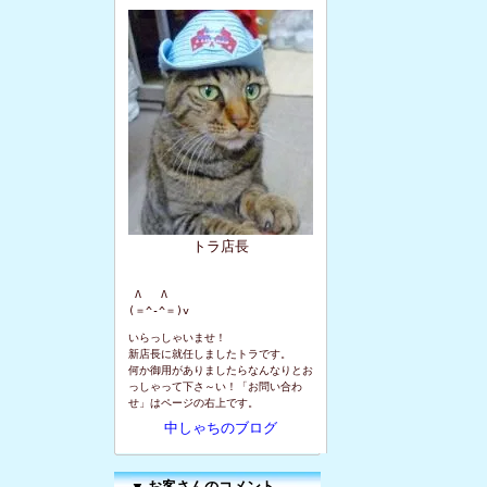
トラ店長
 Λ   Λ

(＝^-^＝)v
いらっしゃいませ！
新店長に就任しましたトラです。
何か御用がありましたらなんなりとお
っしゃって下さ～い！「お問い合わ
せ」はページの右上です。
中しゃちのブログ
▼
お客さんのコメント