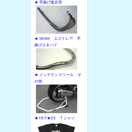
★ 手曲げ集合管
★ SR400 エストレア 手
曲げエキパイ
★ メンテナンスツール そ
の他
★ OUT★EX Ｔシャツ