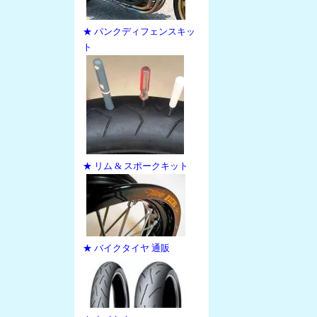
★ パンクディフェンスキッ
ト
★ リム & スポークキット
★ バイクタイヤ 通販