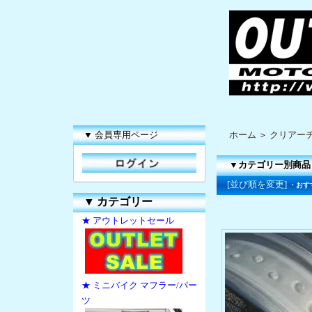
▼ 会員専用ページ
ホーム
＞
クリアー
▼カテゴリー別商品
[並び順を変更]
・おす
▼
カテゴリー
★ アウトレットセール
★ ミニバイク マフラー/パー
ツ